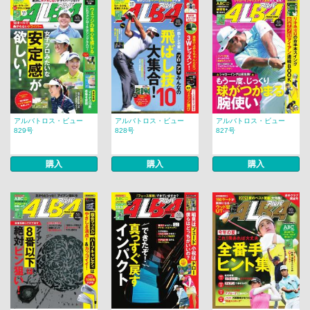
アルバトロス・ビュー
アルバトロス・ビュー
アルバトロス・ビュー
829号
828号
827号
購入
購入
購入