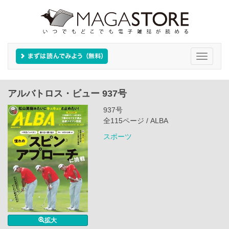
Toggle
navigati
アルバトロス・ビュー 937号
937号
全115ページ / ALBA
スポーツ
拡大