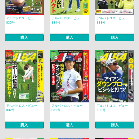
アルバトロス・ビュー
アルバトロス・ビュー
アルバトロス・ビュー
835号
834号
833号
購入
購入
購入
アルバトロス・ビュー
アルバトロス・ビュー
アルバトロス・ビュー
832号
831号
830号
購入
購入
購入