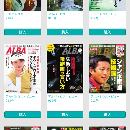
アルバトロス・ビュー
アルバトロス・ビュー
アルバトロス・ビュー
916号
915号
914号
購入
購入
購入
アルバトロス・ビュー
アルバトロス・ビュー
アルバトロス・ビュー
913号
912号
911号
購入
購入
購入