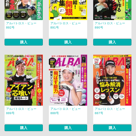
アルバトロス・ビュー
アルバトロス・ビュー
アルバトロス・ビュー
892号
891号
890号
購入
購入
購入
アルバトロス・ビュー
アルバトロス・ビュー
アルバトロス・ビュー
889号
888号
887号
購入
購入
購入