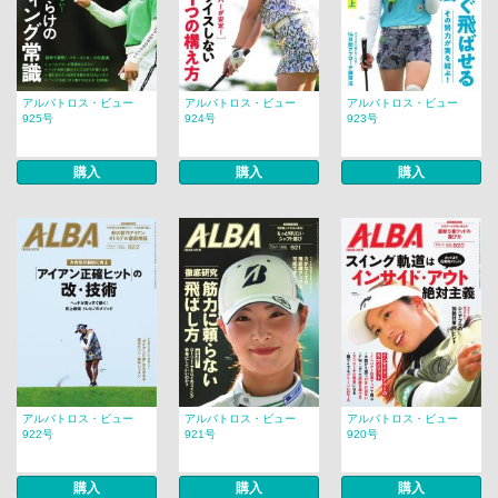
アルバトロス・ビュー
アルバトロス・ビュー
アルバトロス・ビュー
925号
924号
923号
購入
購入
購入
アルバトロス・ビュー
アルバトロス・ビュー
アルバトロス・ビュー
922号
921号
920号
購入
購入
購入