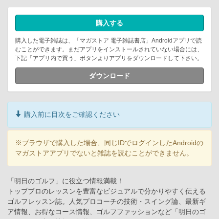
購入する
購入した電子雑誌は、「マガストア 電子雑誌書店」Androidアプリで読
むことができます。まだアプリをインストールされていない場合には、
下記「アプリ内で買う」ボタンよりアプリをダウンロードして下さい。
ダウンロード
購入前に目次をご確認ください
※ブラウザで購入した場合、同じIDでログインしたAndroidの
マガストアアプリでないと雑誌を読むことができません。
「明日のゴルフ」に役立つ情報満載！
トッププロのレッスンを豊富なビジュアルで分かりやすく伝える
ゴルフレッスン誌。人気プロコーチの技術・スイング論、最新ギ
ア情報、お得なコース情報、ゴルフファッションなど「明日のゴ