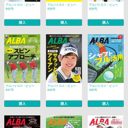
アルバトロス・ビュー
アルバトロス・ビュー
アルバトロス・ビュー
940号
939号
938号
購入
購入
購入
アルバトロス・ビュー
アルバトロス・ビュー
アルバトロス・ビュー
937号
936号
935号
購入
購入
購入