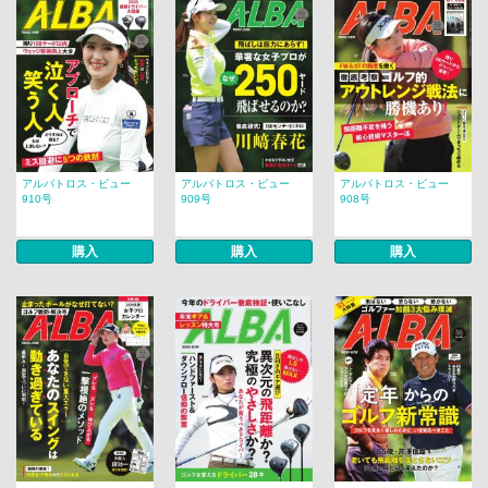
アルバトロス・ビュー
アルバトロス・ビュー
アルバトロス・ビュー
910号
909号
908号
購入
購入
購入