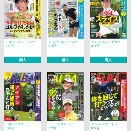
アルバトロス・ビュー
アルバトロス・ビュー
アルバトロス・ビュー
877号
876号
875号
購入
購入
購入
アルバトロス・ビュー
アルバトロス・ビュー
アルバトロス・ビュー
874号
873号
872号