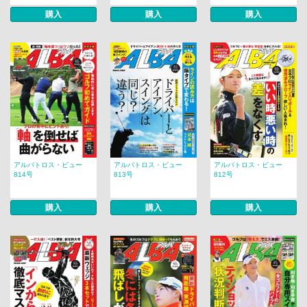
購入
購入
購入
アルバトロス・ビュー
アルバトロス・ビュー
アルバトロス・ビュー
814号
813号
812号
購入
購入
購入