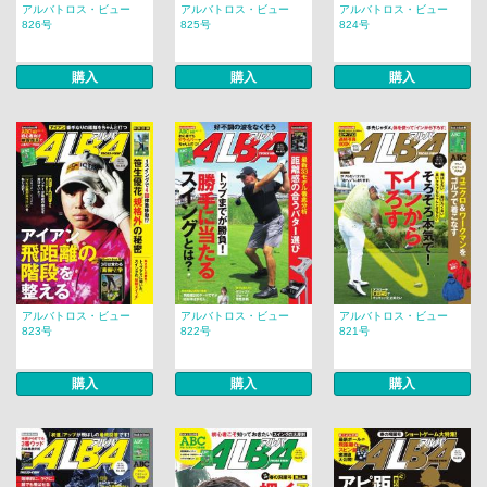
アルバトロス・ビュー
アルバトロス・ビュー
アルバトロス・ビュー
826号
825号
824号
購入
購入
購入
アルバトロス・ビュー
アルバトロス・ビュー
アルバトロス・ビュー
823号
822号
821号
購入
購入
購入