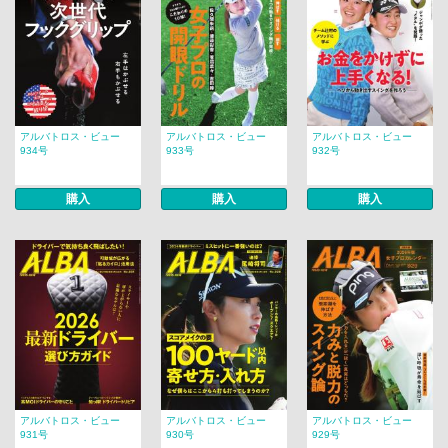
アルバトロス・ビュー
アルバトロス・ビュー
アルバトロス・ビュー
934号
933号
932号
購入
購入
購入
アルバトロス・ビュー
アルバトロス・ビュー
アルバトロス・ビュー
931号
930号
929号