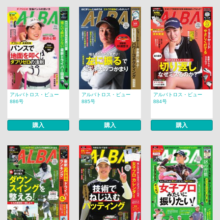
アルバトロス・ビュー
アルバトロス・ビュー
アルバトロス・ビュー
886号
885号
884号
購入
購入
購入