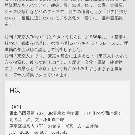
然資源があふれている。建築、橋、鉄道、祭り、公園、古書店、
ジャズ喫茶店など21のテーマで、各界の識者たちが「世界に誇り
たい」「後世に遺したい」モノや文化を「勝手に」世界遺産認
定！
月刊「東京人Tokyo-jin(とうきょうじん)」は1986年に、＜都市を
味わい、都市を批評し、都市 を創る＜をキャッチフレーズに、新
機軸の都会派総合誌として誕生しました。
月刊「東京人」では、 東京を舞台に生きるヒト［東京人］のあり
方を模索し、彼らが創り上げていく歴史・文化・風俗・建築物・
文学・風景など「東京」という舞台が生み出すさまざまな事象
を、毎号の特集で探っていきます。
目次
【AD】
電車凸凹風景（32）JR青梅線 白丸駅 山と川の谷間に響く
雨の音 絵、文・小川真二郎
東京空撮案内（55）お台場 写真、文・吉永陽一
july 2026 no.507 contents