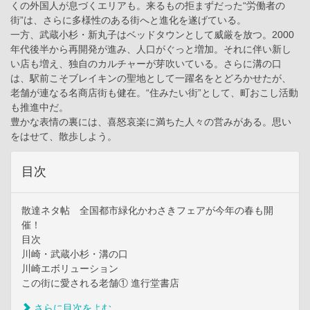
くの外国人が息づくエリアも。来るもの拒まずだった“労働者の
街”は、さらに多様性のある街へと進化を遂げている。
一方、武蔵小杉・新丸子はベッドタウンとして威厳を放つ。2000
年代後半から再開発が進み、人口がぐっと増加。それに伴い新し
い店も増え、独自のカルチャーが芽吹いている。さらに溝の口
は、駅前こそブレイキンの聖地として一躍名をとどろかせたが、
老舗が連なる名商店街も健在。“住みたい街”として、町おこし活動
も推進中だ。
豊かな表情の裏には、喜怒哀楽に満ちた人々の営みがある。思い
をはせて、散歩しよう。
目次
散達ネタ帖 全国都市緑化かわさきフェアが今年の春も開
催！
目次
川崎・武蔵小杉・溝の口
川崎エボリューション
この街に愛される老舗① 進行堂書店
さらに目次をよむ