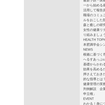
最新予防・医
一から始める産
活用して報告
職場のコミュ
ルをおこした
森と癒しの研
女性の健康リ
り組みましょ
HEALTH 
本肥満学会シ
NEWS
根拠に基づく
へるすあっぷca
基礎からかわ
効果を高める
押さえておき
的な指導とは
健康管理の実
判例解説 企
申立権」
EVENT
わかる！身に