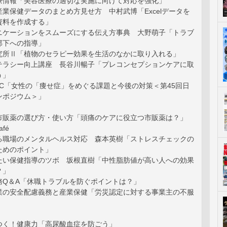
療情報「美容医療の適切な実施に向けて対応を強化」
業保健データのまとめ方見せ方 中村武博「Excelデータを
資料を作成する」
ニケーションをスムーズにする伝え方事典 大野萌子「トラブ
部下への指導」
究所Ⅱ「植物のセラピー効果を生活のなかに取り入れる」
テラシー向上講座 長谷川暢子「プレコンセプションケアに取
う」
TOPIC「女性の「痩せ症」をめぐる課題と今後の対策＜第45回日
ンポジウム＞」
市販薬の選び方・使い方「頭痛のケアに役立つ市販薬は？」
fé
る職場のメンタルヘルス対応 森本英樹「ストレスチェックの
ためのポイント」
たい保健指導のツボ 坂根直樹「中性脂肪値が高い人への効果
？」
務Q＆A「休職トラブルを防ぐポイントは？」
業の安全配慮義務と産業保健「労災認定に対する事業主の不服
つく！健康力「高尿酸血症を防ごう」