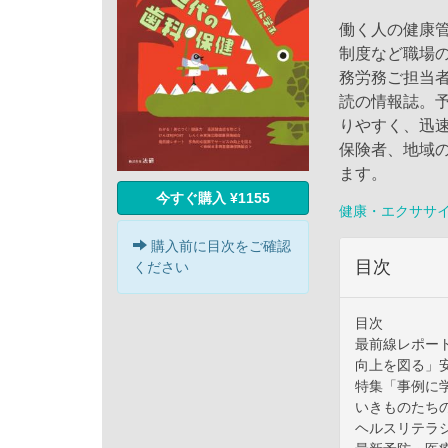
働く人の健康
制度など職場
務労務ご担当
読の情報誌。
りやすく、迅
保険者、地域
ます。
今すぐ購入 ¥1155
健康・エクササ
購入前に目次をご確認
目次
ください
目次
最前線レポー
向上を図る」
特集「事例に
いきものたち
ヘルスリテラ