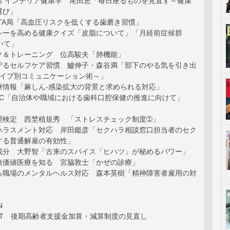
る インテリア健康学 尾田恵「毎日座るものを見直す～健康
選び」
TA局「高血圧リスクを低くする歯磨き習慣」
シーを高める健康クイズ「皮脂について」「月経前症候群
いて」
ク＆トレーニング 位高駿夫「肺機能」
守るセルフケア習慣 鱸伸子・森谷満「部下のやる気を引き出
タイプ別コミュニケーション術～」
療情報「麻しん-感染拡大の背景と求められる対応」
TOPIC「自治体や職域における歯科口腔保健の推進に向けて」
理検定 西埜植規秀 「ストレスチェック制度➀」
ハラスメント対応 岸田鑑彦「セクハラ相談窓口担当者のセク
する普通解雇の有効性」
成分 大野智「古来のスパイス「ヒハツ」が秘めるパワー」
無価値医療を知る 宮脇敦士「かぜの診療」
る職場のメンタルヘルス対応 森本英樹「精神障害者雇用の対
」
N
RT 後期高齢者支援金加算・減算制度の見直し