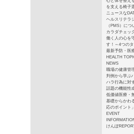
心と体を整え
を支える椅子
ニュースなDA
ヘルスリテラ
（PMS）につ
カラダチェッ
働く人の心を
す！～4つの
最新予防・医
HEALTH 
NEWS
職場の健康管
判例から学ぶ
ハラ行為に対
話題の機能性
低価値医療・
基礎からかわ
応のポイント
EVENT
INFORMATIO
けんぽREPO