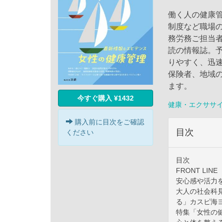
働く人の健康
制度など職場
務労務ご担当
読の情報誌。
りやすく、迅
保険者、地域
ます。
今すぐ購入 ¥1432
健康・エクササ
購入前に目次をご確認
目次
ください
目次
FRONT L
安心感や活力
大人の社会科
る」カスピ海
特集「女性の