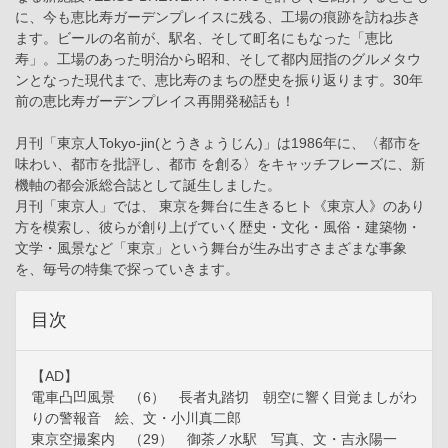
に、今も恵比寿ガーデンプレイスに残る、工場の痕跡を訪ね歩き
ます。ビールの名前が、駅名、そして町名にもなった「恵比
寿」。工場のあった明治から昭和、そして都内屈指のグルメタウ
ンとなった現代まで、恵比寿のまちの歴史を振り返ります。30年
前の恵比寿ガーデンプレイス再開発秘話も！
月刊「東京人Tokyo-jin(とうきょうじん)」は1986年に、〈都市を
味わい、都市を批評し、都市 を創る〉をキャッチフレーズに、新
機軸の都会派総合誌として誕生しました。
月刊「東京人」では、 東京を舞台に生きるヒト《東京人》のあり
方を模索し、彼らが創り上げていく歴史・文化・風俗・建築物・
文学・風景など「東京」という舞台が生み出すさまざまな事象
を、毎号の特集で探っていきます。
目次
【AD】
電車凸凹風景 （6） 長者丸踏切 朝空に響く目覚ましがわ
りの警報音 絵、文・小川真二郎
東京空撮案内 （29） 御茶ノ水駅 写真、文・吉永陽一