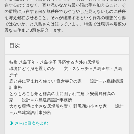
造するのではなく、寄り添いながら最小限の手を加えること。そ
の環境に点在する何か無秩序でもやもやした見えないものに秩序
を与え健在させること。それが建築するという行為の理想的な姿
ではないか」と八島さんは語っています。特集では環境や規模の
異なる住まい3題を紹介します。
目次
特集 八島正年・八島夕子 呼応する内外の居場所
環境にどう身を置くのか 文・スケッチ＝八島正年・八島
夕子
庭と共に育まれる住まい 鎌倉寺分の家 設計＝八島建築設
計事務
とうもろこし畑と穂高の山に囲まれて建つ 安曇野穂高の
家 設計＝八島建築設計事務所
大きな環境に小さな居場所を置く 野尻湖の小さな家 設計
＝八島建築設計事務所
さらに目次をよむ