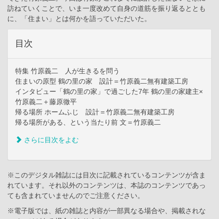
訪ねていくことで、いま一度改めて自身の道筋を振り返るととも
に、「住まい」とは何かを語っていただいた。
目次
特集 竹原義二 人が生きるを問う
住まいの原型 鶴の里の家 設計＝竹原義二無有建築工房
インタビュー「鶴の里の家」で過ごした7年 鶴の里の家建主×
竹原義二＋藤原徹平
帰る場所 ホームふじ 設計＝竹原義二無有建築工房
帰る場所がある、という当たり前 文＝竹原義二
さらに目次をよむ
※このデジタル雑誌には目次に記載されているコンテンツが含ま
れています。それ以外のコンテンツは、本誌のコンテンツであっ
ても含まれていませんのでご注意ください。
※電子版では、紙の雑誌と内容が一部異なる場合や、掲載されな