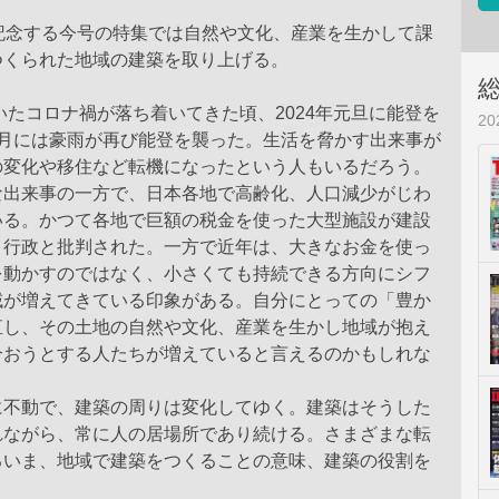
記念する今号の特集では自然や文化、産業を生かして課
つくられた地域の建築を取り上げる。
続いたコロナ禍が落ち着いてきた頃、2024年元旦に能登を
2
9月には豪雨が再び能登を襲った。生活を脅かす出来事が
の変化や移住など転機になったという人もいるだろう。
な出来事の一方で、日本各地で高齢化、人口減少がじわ
いる。かつて各地で巨額の税金を使った大型施設が建設
ノ行政と批判された。一方で近年は、大きなお金を使っ
を動かすのではなく、小さくても持続できる方向にシフ
域が増えてきている印象がある。自分にとっての「豊か
直し、その土地の自然や文化、産業を生かし地域が抱え
合おうとする人たちが増えていると言えるのかもしれな
に不動で、建築の周りは変化してゆく。建築はそうした
れながら、常に人の居場所であり続ける。さまざまな転
るいま、地域で建築をつくることの意味、建築の役割を