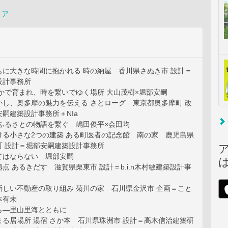
リア
もに大きな時間に抱かれる 時の納屋 香川県さぬき市 設計＝
設計事務所
かで育まれ、時を繋いでゆく場所 大山茂樹×堀部安嗣
かし、奥多摩の魅力を伝える さとローグ 東京都奥多摩町 改
嗣建築設計事務所＋NIa
 ふるさとの物語を繋ぐ 嶋田俊平×会田均
ける小さな2つの建築 ある町医者の記念館 南の家 鹿児島県
町 設計＝堀部安嗣建築設計事務所
てはならない 堀部安嗣
点 あるきだす 滋賀県栗東市 設計＝b.i.n木村敏建築設計事
新しい不動産の取り組み 菊川の家 石川県金沢市 企画＝こと
本有未
ら―里山里海とともに
る居場所 湯宿 さか本 石川県珠洲市 設計＝高木信治建築研