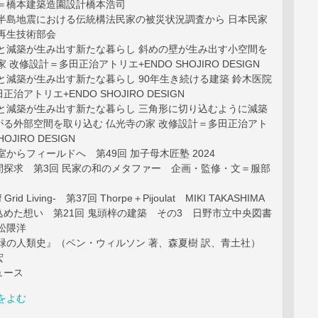
計＝橋本建築造園設計橋本浩司
登半島地震における伝統構法民家の被災状況調査から 日本民家
再生技術部会
入と減築が生み出す新たな暮らし 斜めの壁が生み出す小空間を
 改修設計＝多田正治アトリエ+ENDO SHOJIRO DESIGN
と減築が生み出す新たな暮らし 90年生き続ける建築 鈴木医院
治アトリエ+ENDO SHOJIRO DESIGN
入と減築が生み出す新たな暮らし 三角形に切り込むように減築
がる外部空間を取り込む 仏光寺の家 改修設計＝多田正治アト
OJIRO DESIGN
室からフィールドへ 第49回 加子母木匠塾 2024
間探求 第3回 民家の和のメタファー 企画・監修・文＝服部
f Grid Living- 第37回 Thorpe＋Pijoulat MIKI TAKASHIMA
めた想い 第21回 鬼頭梓の建築 その3 日野市立中央図書
松隈洋
緑の人類史』（ベン・ウィルソン 著、森夏樹 訳、青土社）
宏
ュース
をよむ