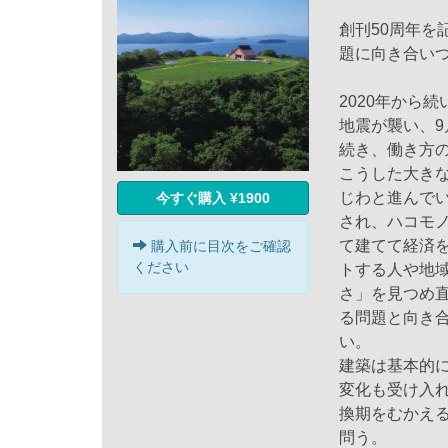
創刊50周年を
題に向き合い
2020年から
地震が襲い、
続き、働き方
こうした大き
じわと進んで
今すぐ購入 ¥1900
され、ハコモ
て建てて経済
購入前に目次をご確認
ください
トする人や地
さ」を見つめ
る問題と向き
い。
建築は基本的
変化も受け入
換期をむかえ
問う。