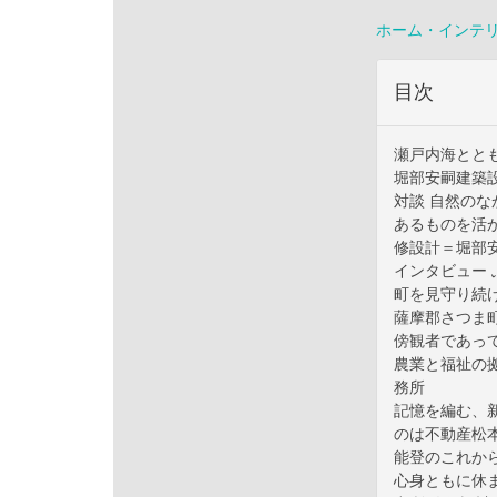
ホーム・インテ
目次
瀬戸内海とと
堀部安嗣建築
対談 自然のな
あるものを活
修設計＝堀部安
インタビュー
町を見守り続
薩摩郡さつま
傍観者であっ
農業と福祉の拠
務所
記憶を編む、
のは不動産松
能登のこれか
心身ともに休ま