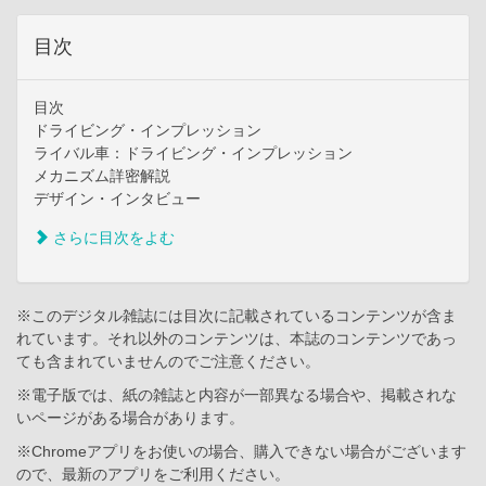
目次
目次
ドライビング・インプレッション
ライバル車：ドライビング・インプレッション
メカニズム詳密解説
デザイン・インタビュー
さらに目次をよむ
※このデジタル雑誌には目次に記載されているコンテンツが含ま
れています。それ以外のコンテンツは、本誌のコンテンツであっ
ても含まれていませんのでご注意ください。
※電子版では、紙の雑誌と内容が一部異なる場合や、掲載されな
いページがある場合があります。
※Chromeアプリをお使いの場合、購入できない場合がございます
ので、最新のアプリをご利用ください。