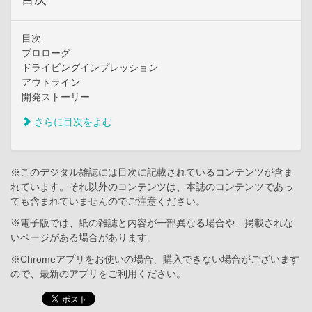
目次
プロローグ
ドライビングインプレッション
アウトライン
開発ストーリー
さらに目次をよむ
※このデジタル雑誌には目次に記載されているコンテンツが含ま
れています。それ以外のコンテンツは、本誌のコンテンツであっ
ても含まれていませんのでご注意ください。
※電子版では、紙の雑誌と内容が一部異なる場合や、掲載されな
いページがある場合があります。
※Chromeアプリをお使いの場合、購入できない場合がございます
ので、最新のアプリをご利用ください。