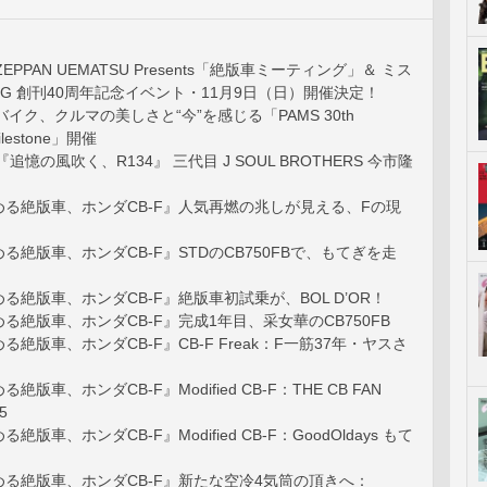
ZEPPAN UEMATSU Presents「絶版車ミーティング」＆ ミス
G 創刊40周年記念イベント・11月9日（日）開催決定！
 バイク、クルマの美しさと“今”を感じる「PAMS 30th
Milestone」開催
追憶の風吹く、R134』 三代目 J SOUL BROTHERS 今市隆
る絶版車、ホンダCB-F』人気再燃の兆しが見える、Fの現
る絶版車、ホンダCB-F』STDのCB750FBで、もてぎを走
る絶版車、ホンダCB-F』絶版車初試乗が、BOL D’OR！
る絶版車、ホンダCB-F』完成1年目、采女華のCB750FB
絶版車、ホンダCB-F』CB-F Freak：F一筋37年・ヤスさ
版車、ホンダCB-F』Modified CB-F：THE CB FAN
5
版車、ホンダCB-F』Modified CB-F：GoodOldays もて
る絶版車、ホンダCB-F』新たな空冷4気筒の頂きへ：