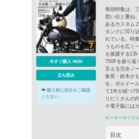
巻頭特集は、三代
想い出と重ね、
あるカスタム
タンクに写り
れている。特
うものを広く
を披露するCB
750Fを振り
今すぐ購入 ¥600
言える完全ノー
立ち読み
集長・鈴木が
を、ボルドー
購入前に目次をご確認
て1年が経つ7
ください
りだくさんの
※電子版には
モーターサイク
目次