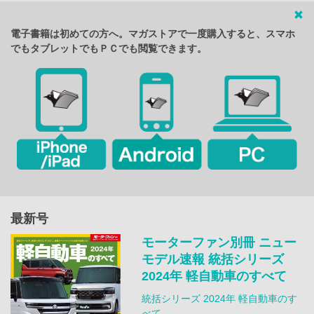
電子書籍は初めての方へ。マガストアで一度購入すると、スマホ
でもタブレットでもＰＣでも閲覧できます。
最新号
モーターファン別冊 ニュー
モデル速報 統括シリーズ
2024年 軽自動車のすべて
統括シリーズ 2024年 軽自動車のす
べて