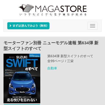
Toggle
navigati
モーターファン別冊 ニューモデル速報 第634弾 新
型スイフトのすべて
第634弾 新型スイフトのすべて
全99ページ / 三栄
自動車