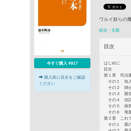
ワルイ奴らの
総合・文藝
目次
はじめに
今すぐ購入 ¥917
目次
第１章 司法
購入前に目次をご確認
その１ 知人
ください
その２ 姉が
その３ 親切
その４ 信託
その５ 病気
その６ 母親
第２章 これ
その１ 親の
その２ 親子