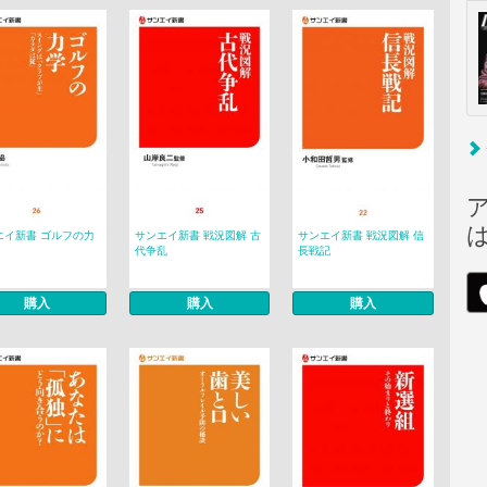
エイ新書 ゴルフの力
サンエイ新書 戦況図解 古
サンエイ新書 戦況図解 信
代争乱
長戦記
購入
購入
購入