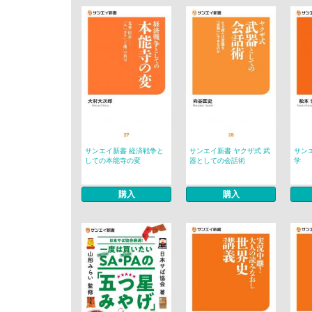
サンエイ新書 経済戦争と
サンエイ新書 ヤクザ式 武
サン
しての本能寺の変
器としての会話術
学
購入
購入