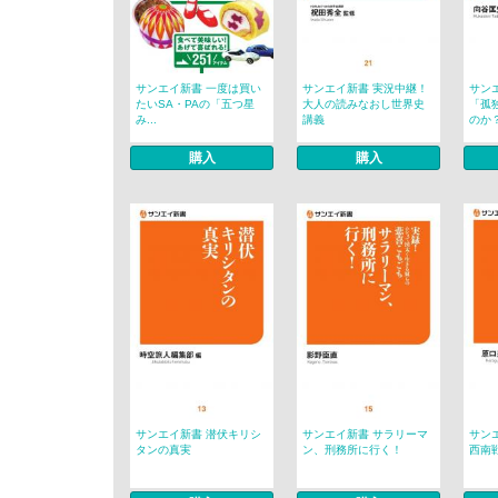
サンエイ新書 一度は買い
サンエイ新書 実況中継！
サン
たいSA・PAの「五つ星
大人の読みなおし世界史
「孤
み...
講義
のか
購入
購入
サンエイ新書 潜伏キリシ
サンエイ新書 サラリーマ
サン
タンの真実
ン、刑務所に行く！
西南