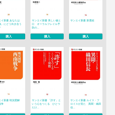
エイ新書 あなたは
サンエイ新書 美しい歯と
サンエイ新書 新選組
独」にどう向き合う
口 オーラルフレイル予
？
防の...
購入
購入
購入
エイ新書 戦況図解
サンエイ新書 「許す」と
サンエイ新書 ルイス・フ
戦争
いう心をつくる ひとつ
ロイスが見た 異聞・織田
だけ...
信...