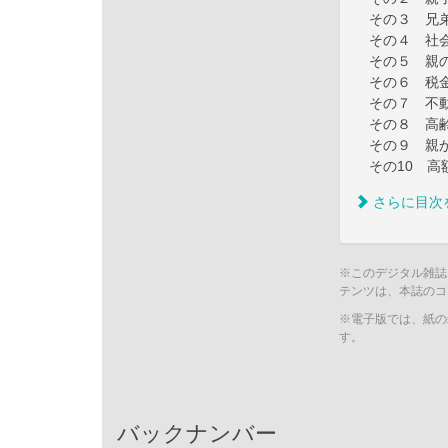
その３ 兄弟
その４ 社会
その５ 親の
その６ 税金
その７ 不動
その８ 高齢
その９ 親が
その10 高
さらに目次
※このデジタル雑誌
テンツは、本誌のコ
※電子版では、紙の
す。
バックナンバー