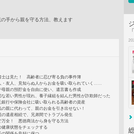
魔の手から親を守る方法、教えます
2
書士は見た！ 高齢者に忍び寄る負の事件簿
・友人、見知らぬ人からお金を吸い取られていく……
母親の預貯金を自由に使い、遺言書も作成
な若い男性が現れ、養子縁組を結んだ男性が詐欺師だった
銀行や保険会社に吸い取られる高齢者の資産
の親に代わって、親のお金を引き出せない！
の遺産相続で、兄弟間でトラブル発生
で万全！ 悪徳商法から身を守る方法
健康状態をチェックする
の関係を良好に保つ