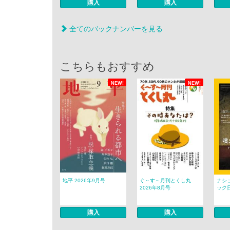
購入
購入
全てのバックナンバーを見る
こちらもおすすめ
NEW!
NEW!
地平 2026年9月号
ぐ～す～月刊とくし丸
ナシ
2026年8月号
ック日
購入
購入