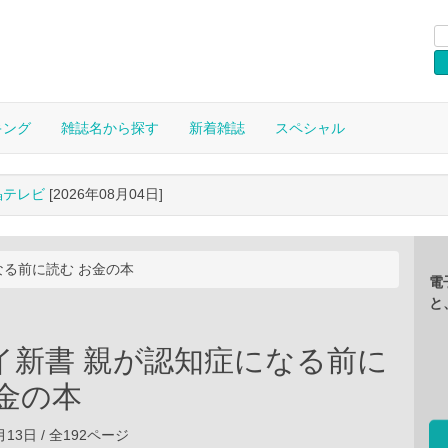
キング
雑誌名から探す
新着雑誌
スペシャル
晶テレビ
[2026年08月04日]
なる前に読む お金の本
電
と
イ新書 親が認知症になる前に
お金の本
4月13日 / 全192ページ