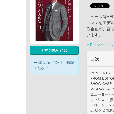
ニュース誌AE
スマンをモデ
る企画が、普
います。
男性ファッショ
今すぐ購入 ¥480
目次
購入前に目次をご確認
ください
CONTENTS
FROM EDITO
SHOW CASE
Most Want
ニューヨーカ
キプリス 「 
トロージャン
五大陸 英国調