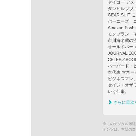
セイコー アス
ダンヒル 大
GEAR SUI
バーニーズ 
Amazon F
モンブラン 「
市川海老蔵の流
オールドパー
JOURNAL E
CELEB／BOO
ハーバード・
本代表 マネー
ビジネスマン
セイジ・オザワ
いう仕事。
さらに目次
※このデジタル雑誌
テンツは、本誌のコ