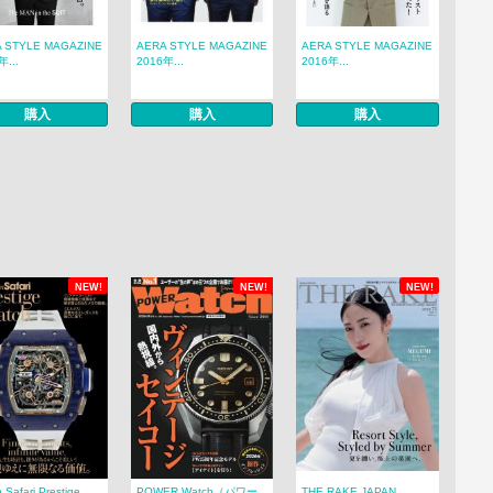
 STYLE MAGAZINE
AERA STYLE MAGAZINE
AERA STYLE MAGAZINE
年...
2016年...
2016年...
購入
購入
購入
NEW!
NEW!
NEW!
 Safari Prestige
POWER Watch（パワー
THE RAKE JAPAN