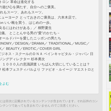
トロン 革命は進化する
人の遊び心を満たす、自分へのご褒美。
T これもスーツ、あれもスーツ。
ニューヨーク とっておきのご褒美は、六本木店で。
ashion いい靴を買う、はじめの一歩。
尖るにはわけがある」／ 桐野夏生
儀。 とことんやる男の“愛”のかたち－
 オールドパーを愛したニッポンの男たち
CONOMY／DESIGN／DRAMA／ TRADITIONAL／MUSIC／
K／ BEAUTY／EROTIC／COVER GIRL
ビジネス・スクールのＤＮＡ ベインキャピタル・ジャパン 日
ジングディレクター 杉本勇次
、 １０００人の意識調査 いちばん大切にしていることは？
 松本フェスティバルより ファビオ・ルイージ マエストロと
をよむ
には目次に記載されているコンテンツが含まれています。それ以外のコン
ンテンツであっても含まれていません のでご注意ください。