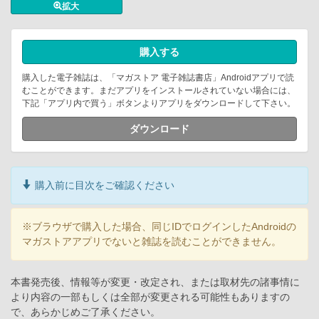
拡大
購入する
購入した電子雑誌は、「マガストア 電子雑誌書店」Androidアプリで読
むことができます。まだアプリをインストールされていない場合には、
下記「アプリ内で買う」ボタンよりアプリをダウンロードして下さい。
ダウンロード
購入前に目次をご確認ください
※ブラウザで購入した場合、同じIDでログインしたAndroidの
マガストアアプリでないと雑誌を読むことができません。
本書発売後、情報等が変更・改定され、または取材先の諸事情に
より内容の一部もしくは全部が変更される可能性もありますの
で、あらかじめご了承ください。