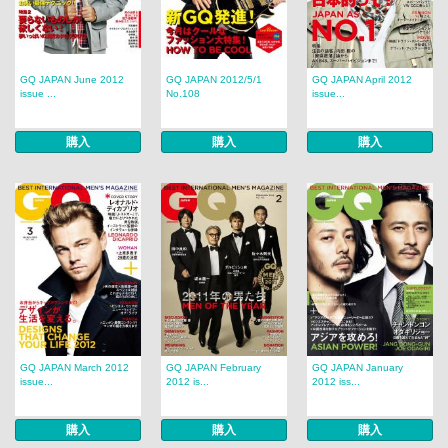
GQ JAPAN June 2012
GQ JAPAN 2012/5/1
GQ JAPAN April 2012
issue ...
No.108
issue...
購入
購入
購入
GQ JAPAN March 2012
GQ JAPAN February
GQ JAPAN January
issue...
2012 is...
2012 iss...
購入
購入
購入