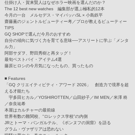
仕掛け人・賀来賢人はなぜホラー映画を選んだのか？
The 12 best new watches 編集部が選ぶ極私的12本
今月の一台 メルセデス・マイバッハSL × 小島鉄平
齋藤薫のジェントルビューティー考／プロが教えるビューティー
TIPS
GQ SHOPで選んだ今月のおすすめ
自分の傾向に気づく力を育てる意味──アスリートに学ぶ「メンタ
ル力」
阿部サダヲ、野田秀樹と再タッグ！
最旬ベストバイ・アイテム4選
藤原ヒロシの今月気になったもの、買ったもの
■ Features
「GQ クリエイティビティ・アワード 2026」 創造力で境界を超
える才能たち
宇多田ヒカル／YOSHIROTTEN／山田紗子／IM MEN／米澤 柊
／奈良祐希
本屋はカルチャーの最前線
世界有数の難関校、“ロレックス学校”の内側
JRとトーマ・バンガルテル、《ポンヌフの洞窟》を語る
グラム・ヴァザリアは恐れない