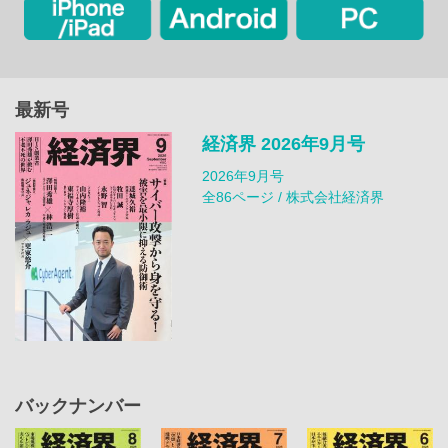
最新号
経済界 2026年9月号
2026年9月号
全86ページ / 株式会社経済界
バックナンバー