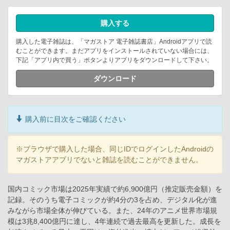
購入する
購入した電子雑誌は、「マガストア 電子雑誌書店」Androidアプリで読
むことができます。まだアプリをインストールされていない場合には、
下記「アプリ内で買う」ボタンよりアプリをダウンロードして下さい。
ダウンロード
購入前に目次をご確認ください
※ブラウザで購入した場合、同じIDでログインしたAndroidの
マガストアアプリでないと雑誌を読むことができません。
国内コミック市場は2025年実績で約6,900億円（推定販売金額）を
記録。そのうち電子コミックが約4分の3を占め、デジタル化が進
みながら市場全体が伸びている。また、24年のアニメ世界市場規
模は3兆8,400億円に達し、4年連続で過去最高を更新した。成長を