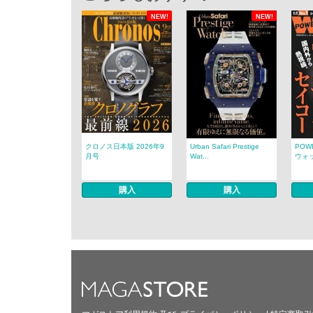
NEW!
NEW!
クロノス日本版 2026年9
Urban Safari Prestige
POW
月号
Wat...
ウォッチ
購入
購入