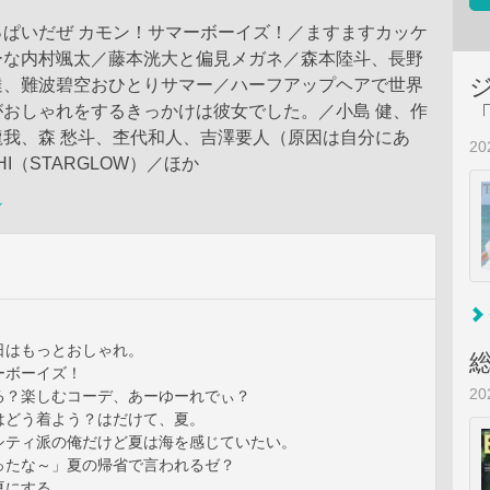
っぱいだぜ カモン！サマーボーイズ！／ますますカッケ
ーな内村颯太／藤本洸大と偏見メガネ／森本陸斗、長野
達、難波碧空おひとりサマー／ハーフアップヘアで世界
がおしゃれをするきっかけは彼女でした。／小島 健、作
龍我、森 愁斗、杢代和人、吉澤要人（原因は自分にあ
2
HI（STARGLOW）／ほか
ン
日はもっとおしゃれ。
ーボーイズ！
2
る？楽しむコーデ、あーゆーれでぃ？
はどう着よう？はだけて、夏。
シティ派の俺だけど夏は海を感じていたい。
ったな～」夏の帰省で言われるゼ？
夏にする