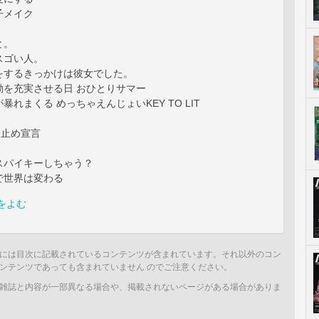
子メイク
と。
スゴい人。
をするきっかけは彼女でした。
動を充実させる日 おひとりサマー
暴れまくる めっちゃえんじょいKEY TO LIT
け止め宣言
スパイキーしちゃう？
で世界は変わる
をよむ
には目次に記載されているコンテンツが含まれています。それ以外のコン
ンテンツであっても含まれていません のでご注意ください。
雑誌と内容が一部異なる場合や、掲載されないページがある場合がありま