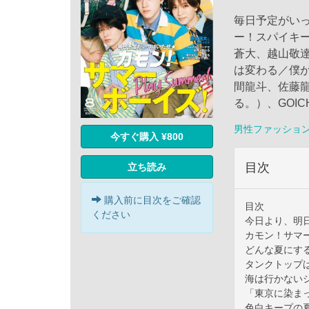
毎日予定がい
ー！スパイキ
蒼大、越山敬
は変わる／僕
間龍斗、佐藤
る。）、GOIC
男性ファッショ
今すぐ購入 ¥800
目次
立ち読み
購入前に目次をご確認
目次
ください
今日より、明
カモン！サマ
どんな夏にす
タンクトップ
海は行かない
「東京に染ま
色白キープの