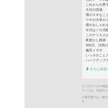
これからの男
今日の現場
僕のスキなこ
ウチの大学の
僕がおしゃれ
今日はソロ活
このナツ５人が
夜更かし映画
365日、日焼
偏見メガネ
いっそのこと
ハーフアップ
さらに目次
※このデジタル雑誌
テンツは、本誌のコ
※電子版では、紙の
す。