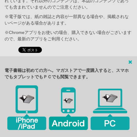
れています。それ以外のコンテンツは、本誌のコンテンツであっ
ても含まれていませんのでご注意ください。
※電子版では、紙の雑誌と内容が一部異なる場合や、掲載されな
いページがある場合があります。
※Chromeアプリをお使いの場合、購入できない場合がございます
ので、最新のアプリをご利用ください。
電子書籍は初めての方へ。マガストアで一度購入すると、スマホ
でもタブレットでもＰＣでも閲覧できます。