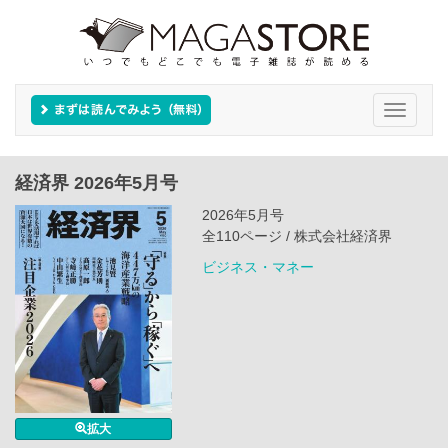
Toggle
navigati
経済界 2026年5月号
2026年5月号
全110ページ / 株式会社経済界
ビジネス・マネー
拡大