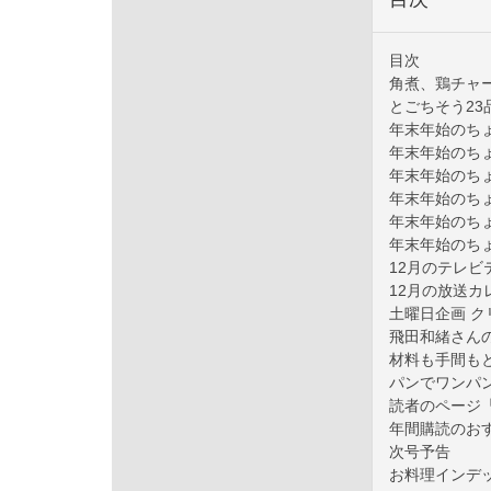
目次
角煮、鶏チャ
とごちそう23
年末年始のち
年末年始のち
年末年始のち
年末年始のち
年末年始のち
年末年始のち
12月のテレビ
12月の放送カ
土曜日企画 
飛田和緒さんの
材料も手間もと
パンでワンパ
読者のページ「C
年間購読のお
次号予告
お料理インデ