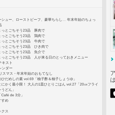
ーシュー、ローストビーフ、豪華ちらし… 年末年始のちょっ
品
ょっとごちそう23品 豚肉で
ょっとごちそう23品 鶏肉で
ょっとごちそう23品 牛肉で
ょっとごちそう23品 ひき肉で
ょっとごちそう23品 魚介で
ょっとごちそう23品 人が来る日のとっておきメニュー
テキスト
レンダー
クリスマス・年末年始のおもてなし
ひだめしの素 vol.69「柚子酢＆柚子しょうゆ」
にかく最小限！ 大人の1皿ひとりごはん vol.27「20㎝フライ
ンうどん」
afé de 3分」
すすめ
ックス