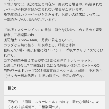
※電子版では、紙の雑誌と内容が一部異なる場合や、掲載されな
いページや特別付録が含まれない場合がございます。
※本雑誌はカラーページを含みます。お使いの端末によっては、
一部読みづらい場合がございます。
『崩壊：スターレイル』の旅は、新たな領域へ。めくるめく娯楽
都市、二相楽園の旅。
渡辺翔太（Snow Man） 月夜に君をさらいに。
カラダが自然に整う、引き締まる。呼吸と体幹
寝転んで5秒×5回がお腹に効く! インナー呼吸エクササイズでくび
れ作り。
コアの筋肉を鍛えて美姿勢に! 部位別体幹トレサーキット。
効果は? 料金は? 雰囲気は? 気になる呼吸と体幹スポットへGO!
FIFAワールドカップ2026開幕直前スペシャル 上田綺世 中村敬斗
（サッカー日本代表） 世界の頂点へ。最高の景色を。
目次
広告① 『崩壊：スターレイル』の旅は、新たな領域へ。め
くるめく娯楽都市、二相楽園の旅。