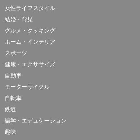
女性ライフスタイル
結婚・育児
グルメ・クッキング
ホーム・インテリア
スポーツ
健康・エクササイズ
自動車
モーターサイクル
自転車
鉄道
語学・エデュケーション
趣味