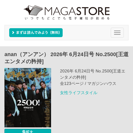
Toggle
navigati
anan（アンアン） 2026年 6月24日号 No.2500[王道
エンタメの矜持]
2026年 6月24日号 No.2500[王道エ
ンタメの矜持]
全123ページ / マガジンハウス
女性ライフスタイル
拡大