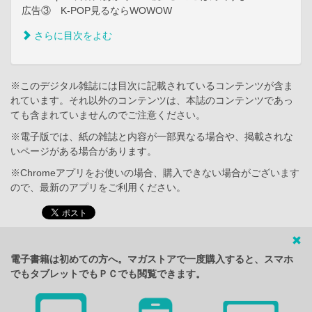
広告③ K-POP見るならWOWOW
さらに目次をよむ
※このデジタル雑誌には目次に記載されているコンテンツが含ま
れています。それ以外のコンテンツは、本誌のコンテンツであっ
ても含まれていませんのでご注意ください。
※電子版では、紙の雑誌と内容が一部異なる場合や、掲載されな
いページがある場合があります。
※Chromeアプリをお使いの場合、購入できない場合がございます
ので、最新のアプリをご利用ください。
電子書籍は初めての方へ。マガストアで一度購入すると、スマホ
でもタブレットでもＰＣでも閲覧できます。