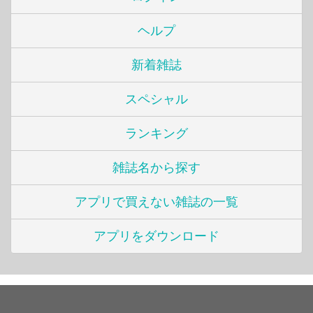
ヘルプ
新着雑誌
スペシャル
ランキング
雑誌名から探す
アプリで買えない雑誌の一覧
アプリをダウンロード