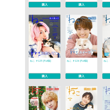
購入
購入
ねこ ＃125 [Full版]
ねこ ＃124 [Full版]
ねこ ＃
購入
購入