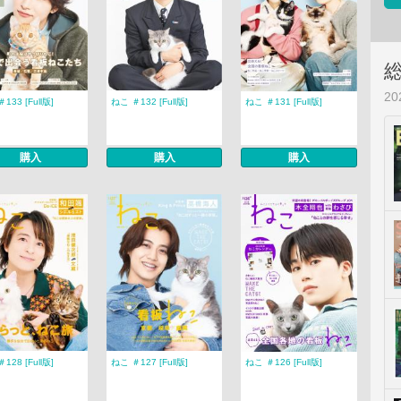
2
133 [Full版]
ねこ ＃132 [Full版]
ねこ ＃131 [Full版]
購入
購入
購入
128 [Full版]
ねこ ＃127 [Full版]
ねこ ＃126 [Full版]