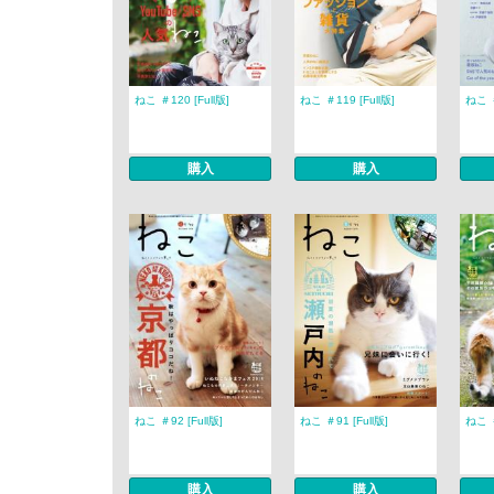
ねこ ＃120 [Full版]
ねこ ＃119 [Full版]
ねこ ＃
購入
購入
ねこ ＃92 [Full版]
ねこ ＃91 [Full版]
ねこ ＃
購入
購入