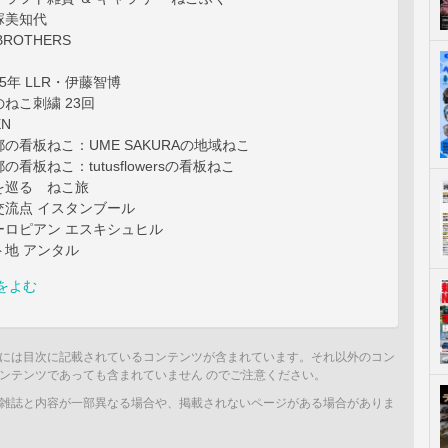
塚美知代
BROTHERS
5年 LLR・伊藤智博
ねこ刺繍 23回
EN
の看板ねこ：UME SAKURAの地域ねこ
看板ねこ：tutusflowersの看板ねこ
を巡る ねこ旅
交流点 イスタンブール
ーロピアン エスキシュヒル
地 アンタル
をよむ
には目次に記載されているコンテンツが含まれています。それ以外のコン
ンテンツであっても含まれていません のでご注意ください。
雑誌と内容が一部異なる場合や、掲載されないページがある場合がありま