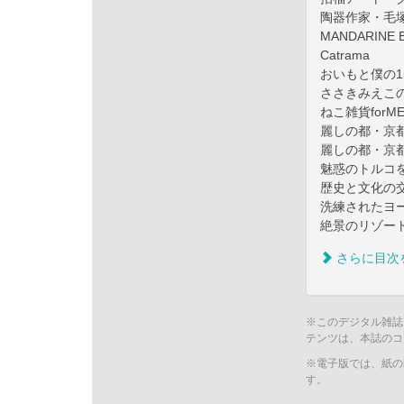
陶器作家・毛
MANDARINE 
Catrama
おいもと僕の1
ささきみえこの
ねこ雑貨forM
麗しの都・京都
麗しの都・京都の
魅惑のトルコ
歴史と文化の
洗練されたヨ
絶景のリゾート
さらに目次
※このデジタル雑誌
テンツは、本誌のコ
※電子版では、紙の
す。