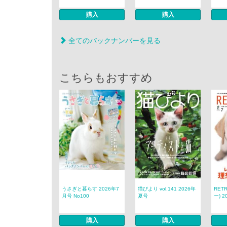
購入
購入
全てのバックナンバーを見る
こちらもおすすめ
うさぎと暮らす 2026年7
猫びより vol.141 2026年
RET
月号 No100
夏号
ー) 2
購入
購入