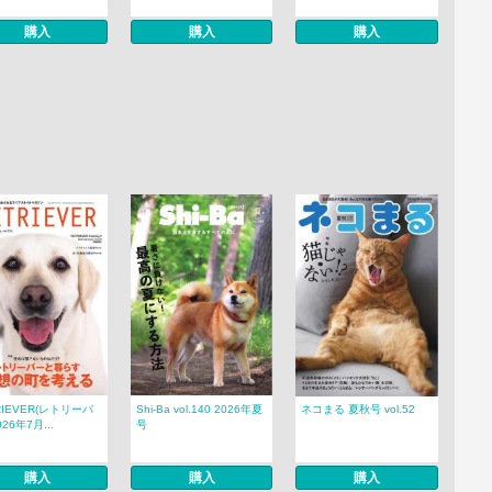
購入
購入
購入
RIEVER(レトリーバ
Shi-Ba vol.140 2026年夏
ネコまる 夏秋号 vol.52
026年7月...
号
購入
購入
購入