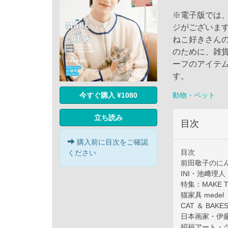
※電子版では
ジがございま
ねこ好きさん
のために、雑
ーフのアイテ
す。
今すぐ購入 ¥1080
動物・ペット
立ち読み
目次
購入前に目次をご確認
目次
ください
前田敬子のに
INI・池﨑理人 Spe
特集：MAKE T
猫家具 medel
CAT ＆ BAKES
日本画家・伊
招福アート・ク