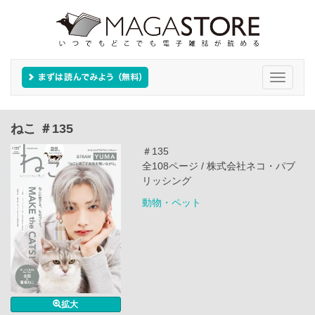
Toggle
navigati
ねこ ＃135
＃135
全108ページ / 株式会社ネコ・パブ
リッシング
動物・ペット
拡大