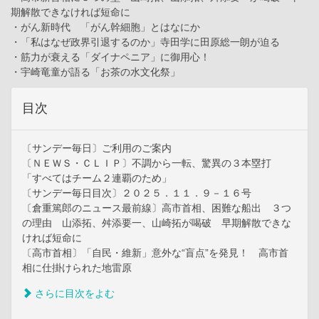
期解散できなければ短命に
・がん新時代 「がん幹細胞」とはなにか
・「私はなぜ政界引退するのか」寺田学に田原総一朗が迫る
・筋力が衰える「ダイナペニア」に御用心！
・宇崎竜童が語る「お茶の水文化祭」
目次
〔サンデー毎日〕ご利用のご案内
〔ＮＥＷＳ・ＣＬＩＰ〕不調から一転、驚異の３本塁打
「すべてはチーム２連覇のため」
〔サンデー毎日目次〕２０２５．１１．９－１６号
〔倉重篤郎のニュース最前線〕高市首相、困難な船出 ３つ
の理由 山添拓、舛添要一、山崎拓が喝破 早期解散できな
ければ短命に
〔高市首相〕「自民・維新」意外な“盲点”を発見！ 高市首
相に仕掛けられた地雷原
さらに目次をよむ