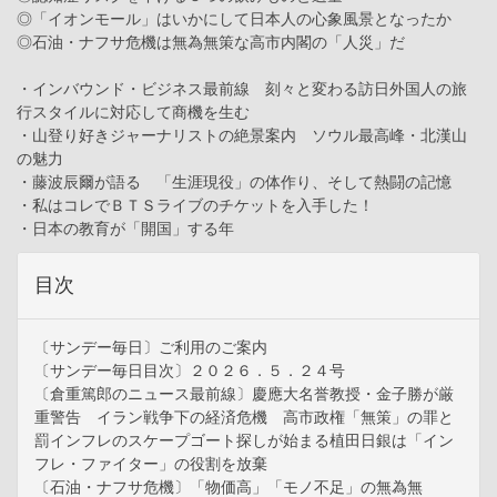
◎「イオンモール」はいかにして日本人の心象風景となったか
◎石油・ナフサ危機は無為無策な高市内閣の「人災」だ
・インバウンド・ビジネス最前線 刻々と変わる訪日外国人の旅
行スタイルに対応して商機を生む
・山登り好きジャーナリストの絶景案内 ソウル最高峰・北漢山
の魅力
・藤波辰爾が語る 「生涯現役」の体作り、そして熱闘の記憶
・私はコレでＢＴＳライブのチケットを入手した！
・日本の教育が「開国」する年
目次
〔サンデー毎日〕ご利用のご案内
〔サンデー毎日目次〕２０２６．５．２４号
〔倉重篤郎のニュース最前線〕慶應大名誉教授・金子勝が厳
重警告 イラン戦争下の経済危機 高市政権「無策」の罪と
罰インフレのスケープゴート探しが始まる植田日銀は「イン
フレ・ファイター」の役割を放棄
〔石油・ナフサ危機〕「物価高」「モノ不足」の無為無