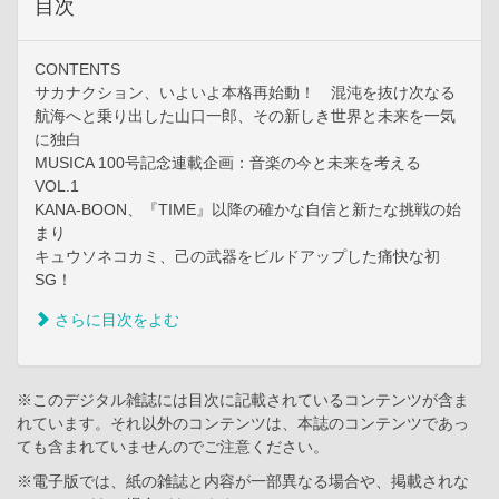
目次
CONTENTS
サカナクション、いよいよ本格再始動！ 混沌を抜け次なる
航海へと乗り出した山口一郎、その新しき世界と未来を一気
に独白
MUSICA 100号記念連載企画：音楽の今と未来を考える
VOL.1
KANA-BOON、『TIME』以降の確かな自信と新たな挑戦の始
まり
キュウソネコカミ、己の武器をビルドアップした痛快な初
SG！
さらに目次をよむ
※このデジタル雑誌には目次に記載されているコンテンツが含ま
れています。それ以外のコンテンツは、本誌のコンテンツであっ
ても含まれていませんのでご注意ください。
※電子版では、紙の雑誌と内容が一部異なる場合や、掲載されな