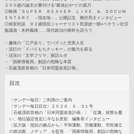
２００超の論文が裏付ける“最強おやつ”の底力
◎映画「ＳＵＰＥＲ ＢＥＡＶＥＲ ＬＩＶＥ ＆ ＤＯＣＵＭ
ＥＮＴＡＲＹ －現在地－」公開記念 柳沢亮太インタビュー
◎病室対談 ９２歳現役ジャーナリスト田原総一朗×ベテラン社労
族議員・木村義雄……現代政治の根幹を語ろう
・趣味の「江戸走り」でバズった充実人生
・流行の「ドバイもちクッキー」の魅力を探る
・活況の「文学フリマ」探訪ルポ
・「国家情報局」創設の危険な本質
・石破茂前首相の「日米同盟改造計画」
目次
〔サンデー毎日〕ご利用のご案内
〔サンデー毎日目次〕２０２６．５．３１号
〔石破茂前首相の「日米同盟改造計画」〕「従属」状態を憂
い、地位協定改定に今なお意欲 編集長インタビュー
〔拡大版・抵抗の拠点から〕平和運動、労働運動、市民擁立
の政治家、メディア…を監視 「国家情報局」創設の危険な