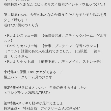
巻頭特集●＼あなたにピッタリの／最旬アイシャドウ見ぃつけた！
第１特集●あれ、去年の私となんか違う!? そんなモヤモヤ悩みをラ
クして晴らす！
老けない肌のつくり方
・Part1 レスキュー編 【保湿美容液、スティックバーム、ゲルマ
スク】
・Part2 リカバリー編 【食事、プロテイン、栄養バランス】
［コラム］話題のあの人を連れてきました。［出張版］ 第76
回：りよ子さん
・Part3 リセット編 【補整下着、ボディメイク、ストレッチ】
小特集●＼保湿＋αのケアができる！／
極上ハンドクリーム見つけます！
第2特集●秋冬にまといたい 至高の香りありました♪
＜フレグランス26製品TEST＞
第3特集●スッキリ軽やか足叶えましょ
特別企画●［特別企画］アイクリーム ABC判定47