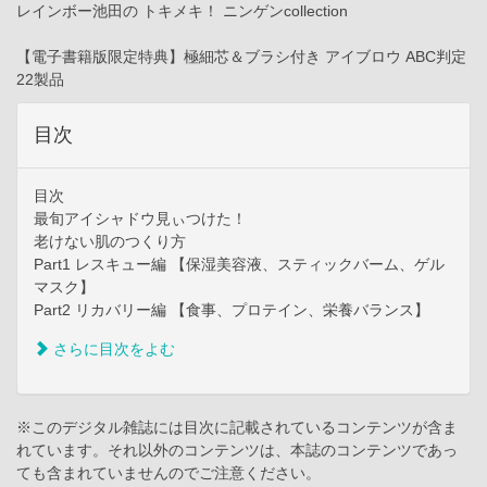
レインボー池田の トキメキ！ ニンゲンcollection
【電子書籍版限定特典】極細芯＆ブラシ付き アイブロウ ABC判定
22製品
目次
目次
最旬アイシャドウ見ぃつけた！
老けない肌のつくり方
Part1 レスキュー編 【保湿美容液、スティックバーム、ゲル
マスク】
Part2 リカバリー編 【食事、プロテイン、栄養バランス】
さらに目次をよむ
※このデジタル雑誌には目次に記載されているコンテンツが含ま
れています。それ以外のコンテンツは、本誌のコンテンツであっ
ても含まれていませんのでご注意ください。