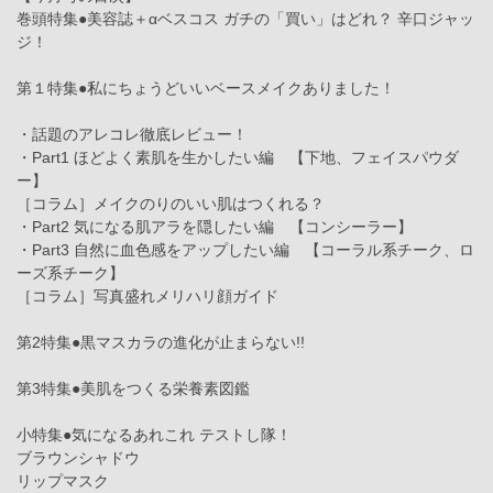
巻頭特集●美容誌＋αベスコス ガチの「買い」はどれ？ 辛口ジャッ
ジ！
第１特集●私にちょうどいいベースメイクありました！
・話題のアレコレ徹底レビュー！
・Part1 ほどよく素肌を生かしたい編 【下地、フェイスパウダ
ー】
［コラム］メイクのりのいい肌はつくれる？
・Part2 気になる肌アラを隠したい編 【コンシーラー】
・Part3 自然に血色感をアップしたい編 【コーラル系チーク、ロ
ーズ系チーク】
［コラム］写真盛れメリハリ顔ガイド
第2特集●黒マスカラの進化が止まらない!!
第3特集●美肌をつくる栄養素図鑑
小特集●気になるあれこれ テストし隊！
ブラウンシャドウ
リップマスク