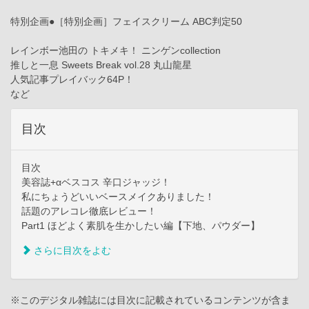
特別企画●［特別企画］フェイスクリーム ABC判定50
レインボー池田の トキメキ！ ニンゲンcollection
推しと一息 Sweets Break vol.28 丸山龍星
人気記事プレイバック64P！
など
目次
目次
美容誌+αベスコス 辛口ジャッジ！
私にちょうどいいベースメイクありました！
話題のアレコレ徹底レビュー！
Part1 ほどよく素肌を生かしたい編【下地、パウダー】
さらに目次をよむ
※このデジタル雑誌には目次に記載されているコンテンツが含ま