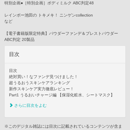
特別企画●［特別企画］ボディミルク ABC判定48
レインボー池田の トキメキ！ ニンゲンcollection
など
【電子書籍版限定特典】パウダーファンデ＆プレストパウダー
ABC判定 20製品
目次
目次
絶対買い！なファンデ見つけました！
超うるおうスキンケアランキング
新作スキンケア実力徹底レビュー！
Part1 うるおいチャージ編 【保湿化粧水、シートマスク】
さらに目次をよむ
※このデジタル雑誌には目次に記載されているコンテンツが含ま