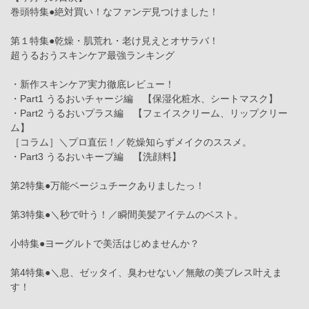
巻頭特集●絶対買い！なファンデ見つけました！
第１特集●乾燥・肌荒れ・老け見えとオサラバ！
超うるおうスキンケア最強ランキング
・新作スキンケア実力徹底レビュー！
・Part1 うるおいチャージ編 【保湿化粧水、シートマスク】
・Part2 うるおいプラス編 【フェイスクリーム、リップクリー
ム】
［コラム］＼プロ直伝！／乾燥知らずメイクのススメ。
・Part3 うるおいキープ編 【洗顔料】
第2特集●万能ベージュチークありましたっ！
第3特集●＼秒で叶う！／瞬間美髪アイテムのベスト。
小特集●ヨーグルトで美活はじめませんか？
第4特集●＼息、ゼッタイ、臭わせない／無敵の美ブレス叶えま
す！