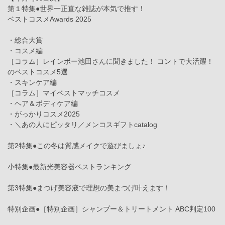
第１特集●世界一正直な雑誌が本気で推す！
ベストコスメAwards 2025
・総合大賞
・コスメ編
［コラム］レインボー池田さんに聞きました！ コントで大活躍！
のベストコスメ5選
・スキンケア編
［コラム］マイベストマッチコスメ
・ヘア＆ボディケア編
・がっかりコスメ2025
・＼あの人にピッタリ／メンコスギフトcatalog
第2特集●この冬は質感メイクで遊びましょ♪
小特集●最新光美容器ベストランキング
第3特集●まつげ美容液で理想の美まつげ叶えます！
特別企画●［特別企画］シャンプー＆トリートメント ABC判定100