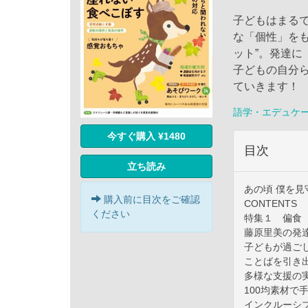
子どもはまる
な「個性」を
ット”。発達
子どもの自分
ていきます！
語学・エデュケ
今すぐ購入 ¥1480
目次
立ち読み
あの頃 僕を
購入前に目次をご確認
CONTENTS
ください
特集１ 偏食
藤原里美の発
子どもが過ご
ことばを引き
多様な支援の実
100均素材で
インクルーシ