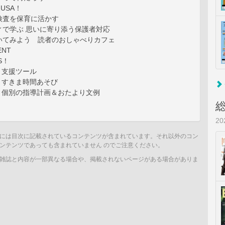
援USA！
検査を保育に活かす
ィで学ぶ 思いに寄り添う保護者対応
いてみよう 読者のおしゃべりカフェ
ENT
S！
 支援ツール
 すきま時間あそび
 個別の指導計画＆おたより文例
2
には目次に記載されているコンテンツが含まれています。それ以外のコン
ンテンツであっても含まれていません のでご注意ください。
雑誌と内容が一部異なる場合や、掲載されないページがある場合がありま