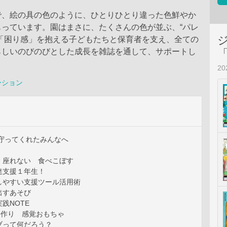
で、絵の具の色のように、ひとりひとり違った色鮮やか
もっています。園はまさに、たくさんの色が並ぶ、“パレ
に「困り感」を抱える子どもたちと保育者を支え、全ての
らしいのびのびとした成長を雑誌を通して、サポートし
2
ーション
見守ってくれたみんなへ
 座れない 食べこぼす
達支援１年生！
しやすい支援ツール活用術
出すあそび
践NOTE
手作り 感覚おもちゃ
ブって何だろう？