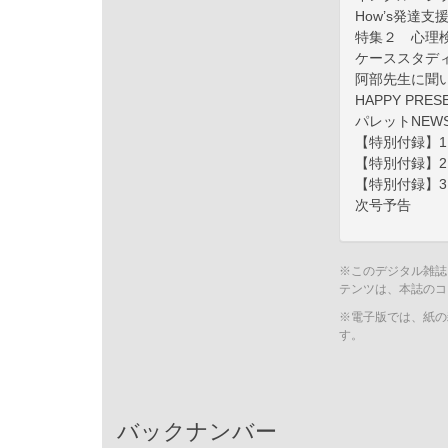
How’s発達支
特集２ 心理
ケーススタデ
阿部先生に聞
HAPPY PRES
パレットNEW
【特別付録】1
【特別付録】2
【特別付録】3
次号予告
※このデジタル雑誌
テンツは、本誌のコ
※電子版では、紙の
す。
バックナンバー