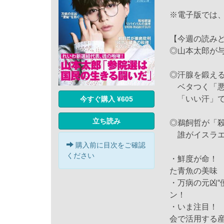
※電子版では
【今週の読み
◎山本太郎が
◎汗腺を鍛え
ベタつく「悪
「いい汗」で
今すぐ購入 ¥605
立ち読み
◎鵜飼哲が「
誰がイスラエ
購入前に目次をご確認
ください
・鮮度が命！
た青魚の美味
・万病の元凶“
ン！
・いま注目！ 
会で活用する