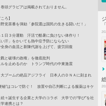
、巻頭グラビアは掲載されておりません。
どころ】
与野党茶番を弾劾「参院選は国民の生きる闘いだ！」
2
る１日３分運動 汗活で酷暑に負けない体作り！
い汗」をかいても熱中症予防にならない
全身の血流と新陳代謝を上げて、疲労回復
殺戮と破壊の政権」を徹底批判
ルを止めるのか トランプ時代の中東激震
 大ブームの絶品アジフライ 日本人のＤＮＡに刻まれ
2
便秘”はコレで防ぐ！ 放置や自己判断による服薬はキケ
続々誕生する企業と大学のコラボ 大学での“学び”を社
産学連携とは？