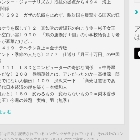
ウンター・ジャーナリズム〕抵抗の拠点から４９４ 海上
韓関係
評〕２９２ ガザの飢餓を止めず、敵対国を爆撃する国家の狂
カケラを探して〕２ 真如堂の紫陽花の向こう側＝彬子女王
い空白い雲〕９９０ 「鶏の唐揚げ１個」の小学校給食より老
うが豪華だけど…
〕４１９ テヘラン炎上＝金子秀敏
メント・季節の人たち〕２７７ 仕送り「月三十万円」の中国
健
〕１１１ ＬＳＤとコンピューターの奇妙な関係…＝中野翠
レだな〕２０８ 長嶋茂雄とは、アレだったのか＝高橋源一郎
までにない人物伝〕１０９ 渋沢栄一下 「商売は道徳であ
近代日本経済の礎を築く＝本郷和人
風おと〕１８０ 変わるもの 変わらないもの２＝梨木香歩
句王〕今週の兼題 実梅、羽（無季）
をよむ
には目次に記載されているコンテンツが含まれています。それ以外のコン
ンテンツであっても含まれていません のでご注意ください。