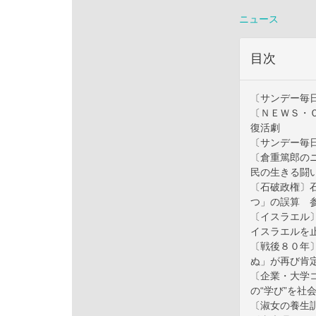
ニュース
目次
〔サンデー毎
〔ＮＥＷＳ・
復活劇
〔サンデー毎
〔倉重篤郎の
民の生きる闘
〔石破政権〕
つ」の誤算 
〔イスラエル
イスラエルを
〔戦後８０年
ぬ」が再び肯
〔企業・大学
の“学び”を社
〔淑女の養生