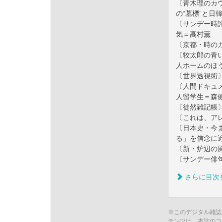
〔青木理のカ
の“墓標”と日
〔サンデー時
気＝高村薫
〔京都・時の
〔牧太郎の青
人ホームのほ
〔世界透視術
〔人間ドキュ
人留学生＝森
〔徒然雑記帳
〔これは、ア
〔日本史・今
る」を信念に
〔新・炉辺の
〔サンデー俳
さらに目次
※このデジタル雑誌
テンツは、本誌のコ