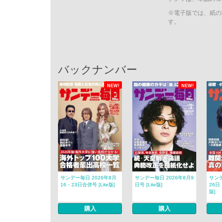
※電子版では、紙の
す。
バックナンバー
NEW!
NEW!
サンデー毎日 2026年8月
サンデー毎日 2026年8月9
サンデ
16・23日合併号 [Lite版]
日号 [Lite版]
26日
版]
購入
購入