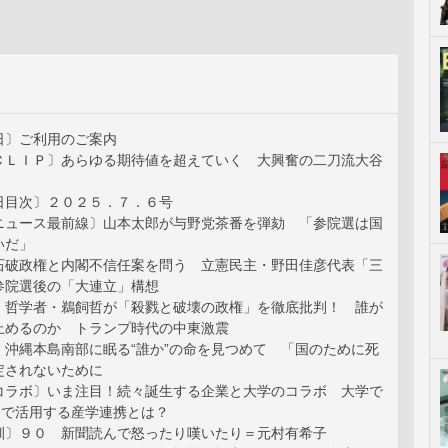
日〕ご利用のご案内
ＣＬＩＰ〕あらゆる期待値を超えていく 大興奮の二刀流大谷
日目次〕２０２５．７．６号
ニュース最前線〕山本太郎が与野党茶番を弾劾 「参院選は国
いだ」
石破政権と内閣不信任案を問う 立憲民主・野田佳彦代表「三
参院選後の「大連立」構想
〕哲学者・鵜飼哲が「殺戮と破壊の政権」を徹底批判！ 誰が
止めるのか トランプ時代の中東激震
〕沖縄本島南部に眠る“誰か”の命を見つめて 「国のために死
定されないために
コラボ〕いま注目！続々誕生する企業と大学のコラボ 大学で
会で活用する産学連携とは？
訓〕９０ 新聞読んで怒ったり嘆いたり＝元村有希子