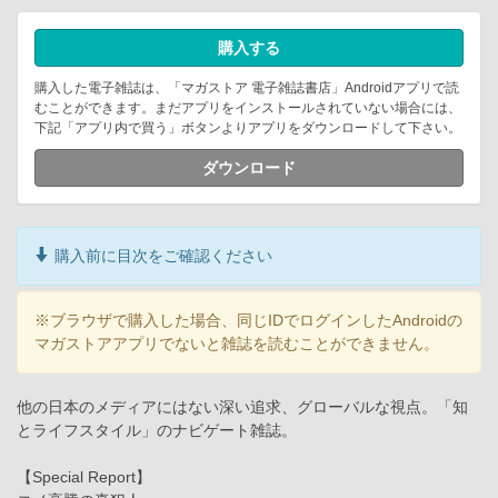
購入する
購入した電子雑誌は、「マガストア 電子雑誌書店」Androidアプリで読
むことができます。まだアプリをインストールされていない場合には、
下記「アプリ内で買う」ボタンよりアプリをダウンロードして下さい。
ダウンロード
購入前に目次をご確認ください
※ブラウザで購入した場合、同じIDでログインしたAndroidの
マガストアアプリでないと雑誌を読むことができません。
他の日本のメディアにはない深い追求、グローバルな視点。「知
とライフスタイル」のナビゲート雑誌。
【Special Report】