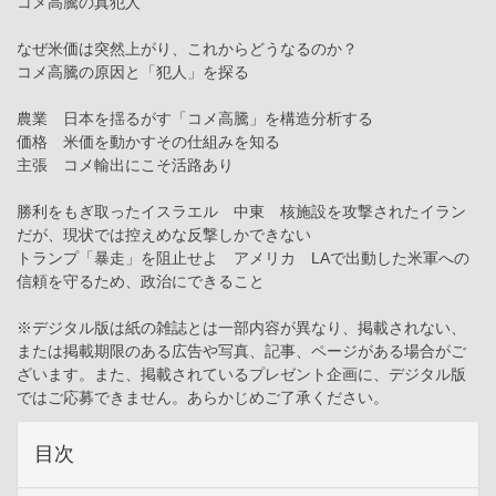
コメ高騰の真犯人
なぜ米価は突然上がり、これからどうなるのか？
コメ高騰の原因と「犯人」を探る
農業 日本を揺るがす「コメ高騰」を構造分析する
価格 米価を動かすその仕組みを知る
主張 コメ輸出にこそ活路あり
勝利をもぎ取ったイスラエル 中東 核施設を攻撃されたイラン
だが、現状では控えめな反撃しかできない
トランプ「暴走」を阻止せよ アメリカ LAで出動した米軍への
信頼を守るため、政治にできること
※デジタル版は紙の雑誌とは一部内容が異なり、掲載されない、
または掲載期限のある広告や写真、記事、ページがある場合がご
ざいます。また、掲載されているプレゼント企画に、デジタル版
ではご応募できません。あらかじめご了承ください。
目次