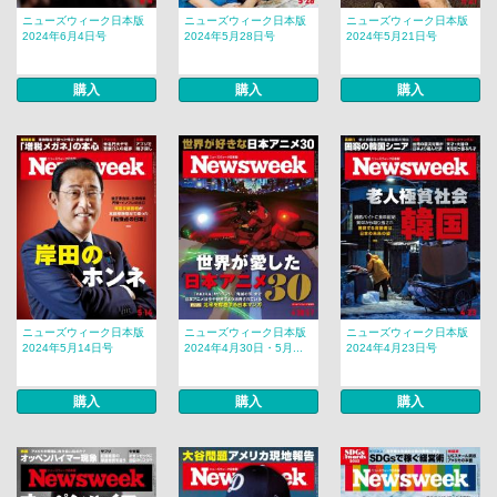
ニューズウィーク日本版
ニューズウィーク日本版
ニューズウィーク日本版
2024年6月4日号
2024年5月28日号
2024年5月21日号
購入
購入
購入
ニューズウィーク日本版
ニューズウィーク日本版
ニューズウィーク日本版
2024年5月14日号
2024年4月30日・5月...
2024年4月23日号
購入
購入
購入