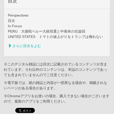
目次
Perspectives
目次
In Focus
PERU 大接戦ペルー大統領選と中南米の右旋回
UNITED STATES トマトの値上がりをトランプは侮れない
さらに目次をよむ
※このデジタル雑誌には目次に記載されているコンテンツが含ま
れています。それ以外のコンテンツは、本誌のコンテンツであっ
ても含まれていませんのでご注意ください。
※電子版では、紙の雑誌と内容が一部異なる場合や、掲載されな
いページがある場合があります。
※Chromeアプリをお使いの場合、購入できない場合がございます
ので、最新のアプリをご利用ください。