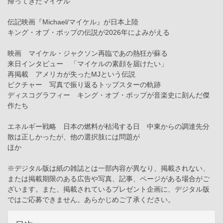
帰ってきたマイケル
伝記映画『Michael/マイケル』が日本上陸
キング・オブ・ポップの伝説が2026年によみがえる
映画 マイケル・ジャクソン再臨であの熱狂が蘇る
来日インタビュー 「マイケルの素顔を届けたい」
再掲載 アメリカが失ったMJという伝説
ピクチャー 写真で振り返るトップスターの軌跡
ディスコグラフィー キング・オブ・ポップが音楽史に刻んだ傑
作たち
エネルギー戦略 日本の燃料が枯渇する日 中東からの調達先分
散は正しかったが、他の選択肢には問題が
ほか
※デジタル版は紙の雑誌とは一部内容が異なり、掲載されない、
または掲載期限のある広告や写真、記事、ページがある場合がご
ざいます。また、掲載されているプレゼント企画に、デジタル版
ではご応募できません。あらかじめご了承ください。