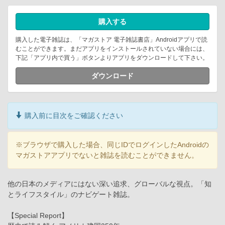
購入する
購入した電子雑誌は、「マガストア 電子雑誌書店」Androidアプリで読
むことができます。まだアプリをインストールされていない場合には、
下記「アプリ内で買う」ボタンよりアプリをダウンロードして下さい。
ダウンロード
購入前に目次をご確認ください
※ブラウザで購入した場合、同じIDでログインしたAndroidの
マガストアアプリでないと雑誌を読むことができません。
他の日本のメディアにはない深い追求、グローバルな視点。「知
とライフスタイル」のナビゲート雑誌。
【Special Report】