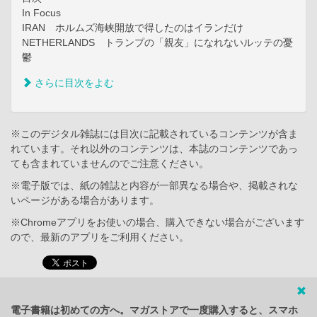
In Focus
IRAN ホルムズ海峡開放で得したのはイランだけ
NETHERLANDS トランプの「親友」になれないルッテの憂
鬱
さらに目次をよむ
※このデジタル雑誌には目次に記載されているコンテンツが含ま
れています。それ以外のコンテンツは、本誌のコンテンツであっ
ても含まれていませんのでご注意ください。
※電子版では、紙の雑誌と内容が一部異なる場合や、掲載されな
いページがある場合があります。
※Chromeアプリをお使いの場合、購入できない場合がございます
ので、最新のアプリをご利用ください。
電子書籍は初めての方へ。マガストアで一度購入すると、スマホ