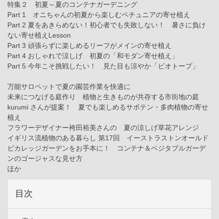
特集２ 初夏～夏のコンテナガーデニング
Part 1 オニちゃんの初夏から楽しむペチュニアの寄せ植え
Part 2 夏をあきらめない！初心者でも失敗しない！ 暑さに負け
ない寄せ植えLesson
Part 3 頑張らずに楽しめるリーフがメインの寄せ植え
Part 4 おしゃれで涼しげ 初夏の「和モダン寄せ植え」
Part 5 今年こそ挑戦したい！ 見た目も涼やか「ビオトープ」
万能サロペットで夏の園芸作業を快適に
未来につなげる庭作り 植物と生きものが共存する市街地の庭
kurumi さんが提案！ 夏でも楽しめるサボテン・多肉植物の寄せ
植え
フラワーデザイナー袴田裕美さんの 夏の涼しげ草花アレンジ
イギリス流植物のある暮らし 第17回 イーストラストンオールド
ビカレッジガーデンをお手本に！ コンテナ＆ベジタブルガーデ
ンのゴージャスな見せ方
ほか
目次