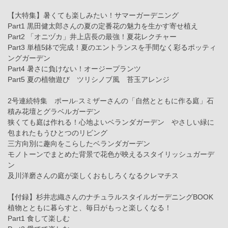
【大特集】暑くても楽しみたい！サマーガーデニング
Part1 黒田健太郎さんの夏の定番花の魅力を生かす寄せ植え
Part2 「オニヅカ」井上店長の最強！夏花レクチャー
Part3 単植5鉢で完成！夏のエントランスを手間なく彩るポッティ
ングガーデン
Part4 暑さに負けない！オージープランツ
Part5 夏の植物遊び ツリシノブ風 苔玉アレンジ
2号連続特集 ポール·スミザーさんの「自然とともに作る庭」石
積み花壇とグラベルガーデン
狭くても庭は作れる！心地よいベランダガーデン やさしい緑に
包まれたもうひとつのリビング
三方向別に趣向をこらしたベランダガーデン
モノトーンでまとめた背景で花色が映えるスタイリッシュガーデ
ン
及川洋磨さんの庭が楽しくおもしろくなるクレマチス
【付録】杉井志織さんのナチュラルスタイルガーデニングBOOK
植物とともに暮らすと、毎日がもっと楽しくなる！
Part1 食して楽しむ