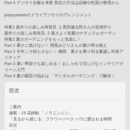
Part 4 アジサイ全般を考察 剪定の方法は品種や性質の整理から
poppyseedsのドライアジサイのアレンジメント
特集1 庭作りの楽しみ再発見 -1 黒田健太郎さんの花壇作り
庭作りの楽しみ再発見 -2 風そよぐ初夏のナチュラルガーデン
特集2 夏のガーデニングをもっと気楽に！
Part 1 暑さに負けない！ 間室みどりさんの夏の寄せ植え
Part 2 今年こそ枯らさない！ 梅雨、暑さを乗り切る夏越し対策ア
イディア
Part 3 暑い季節でも楽しめる！ おしゃれで涼しげなインテリアグ
リーン入門
Part 4 夏の園芸の悩みは 「デジタルガーデニング」で解決！
目次
ご案内
連載・19 花鋏帖 「ノラニンジン」
「見るから感じる」フラワーパーク バラに囲まれる時間
目次