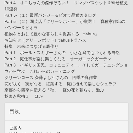
Part 4 オニちゃんの傑作ぞろい！ リングバスケット＆寄せ植え
10連発
Part 5-（１）最新パンジー＆ビオラ品種カタログ
Part 5-（２）園芸店「グリーンホビー」が厳選！ 育種家作出の
パンジー＆ビオラ
植物をとおして豊かな暮らしを提案する「tlahus」
お知らせ（グリーンポット）tlahusトラハス
特集 未来につなげる庭作り
Part 1 ポール・スミザーさんの 小さな庭でもつくれる自然
Part 2 庭仕事が楽に楽しくなる オーガニックガーデン
Part 3 イギリス国民、コミュニティー、そしてガーデニングショ
ウから学ぶ これからのガーデニング
グリーンローズ 斉藤よし江さんの 四季の庭作業
花が咲く、実がなる、紅葉する 庭に植えて楽しむシュラブ
京都から四季を伝える「秋」 庭の花と暮らす、遊ぶ
秋まき秋植え ほか
目次
ご案内