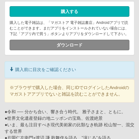
購入する
購入した電子雑誌は、「マガストア 電子雑誌書店」Androidアプリで読
むことができます。まだアプリをインストールされていない場合には、
下記「アプリ内で買う」ボタンよりアプリをダウンロードして下さい。
ダウンロード
購入前に目次をご確認ください
※ブラウザで購入した場合、同じIDでログインしたAndroidの
マガストアアプリでないと雑誌を読むことができません。
●令和 ── 分かち合い、響き合う時代。 雅子さまと、ともに。
●世界文化遺産登録の地ニッポンの宝島、佐渡絶景
●いま、最も注目すべき現代美術家の比類なき軌跡 松山智一、混交
する世界
●片岡仁左衛門×渡辺 謙 歌舞伎を語る、”演じる”を語る