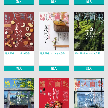
購入
購入
購入
婦人画報 2022年5月号
婦人画報 2022年4月号
婦人画報 2022年3月号
購入
購入
購入