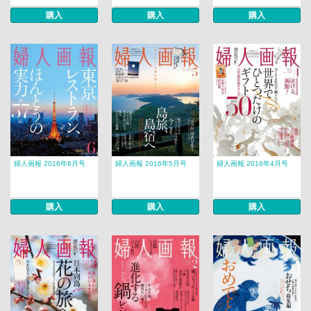
購入
購入
購入
婦人画報 2016年6月号
婦人画報 2016年5月号
婦人画報 2016年4月号
購入
購入
購入