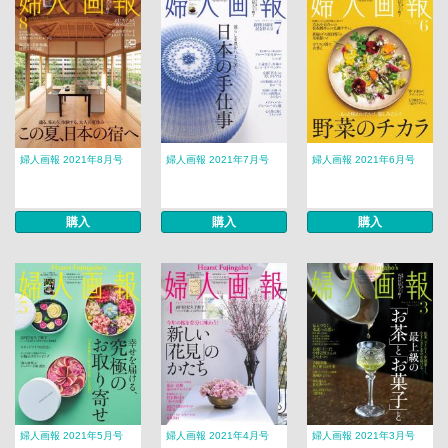
婦人画報 2021年8月号
婦人画報 2021年7月号
婦人画報 2021年6月号
購入
購入
購入
婦人画報 2021年5月号
婦人画報 2021年4月号
婦人画報 2021年3月号