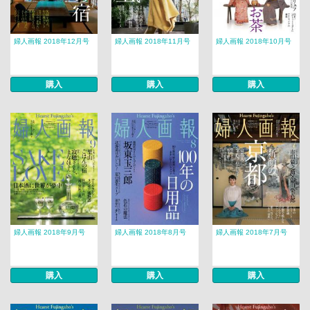
婦人画報 2018年12月号
婦人画報 2018年11月号
婦人画報 2018年10月号
購入
購入
購入
婦人画報 2018年9月号
婦人画報 2018年8月号
婦人画報 2018年7月号
購入
購入
購入