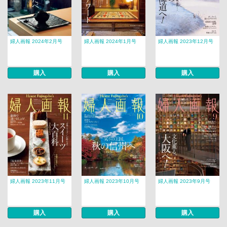
婦人画報 2024年2月号
婦人画報 2024年1月号
婦人画報 2023年12月号
購入
購入
購入
婦人画報 2023年11月号
婦人画報 2023年10月号
婦人画報 2023年9月号
購入
購入
購入