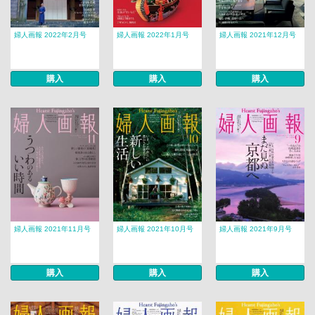
婦人画報 2022年2月号
婦人画報 2022年1月号
婦人画報 2021年12月号
購入
購入
購入
婦人画報 2021年11月号
婦人画報 2021年10月号
婦人画報 2021年9月号
購入
購入
購入