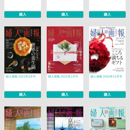
購入
購入
購入
婦人画報 2021年2月号
婦人画報 2021年1月号
婦人画報 2020年12月号
購入
購入
購入