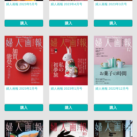
婦人画報 2023年5月号
婦人画報 2023年4月号
婦人画報 2023年3月号
購入
購入
購入
婦人画報 2023年2月号
婦人画報 2023年1月号
婦人画報 2022年12月号
購入
購入
購入