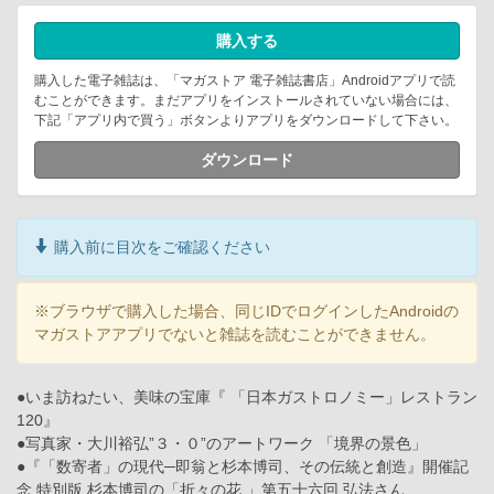
購入する
購入した電子雑誌は、「マガストア 電子雑誌書店」Androidアプリで読
むことができます。まだアプリをインストールされていない場合には、
下記「アプリ内で買う」ボタンよりアプリをダウンロードして下さい。
ダウンロード
購入前に目次をご確認ください
※ブラウザで購入した場合、同じIDでログインしたAndroidの
マガストアアプリでないと雑誌を読むことができません。
●いま訪ねたい、美味の宝庫『 「日本ガストロノミー」レストラン
120』
●写真家・大川裕弘”３・０”のアートワーク 「境界の景色」
●『「数寄者」の現代─即翁と杉本博司、その伝統と創造』開催記
念 特別版 杉本博司の「折々の花 」第五十六回 弘法さん