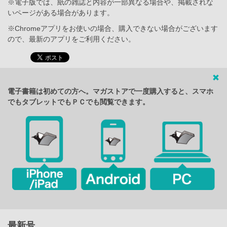
※電子版では、紙の雑誌と内容が一部異なる場合や、掲載されな
いページがある場合があります。
※Chromeアプリをお使いの場合、購入できない場合がございます
ので、最新のアプリをご利用ください。
電子書籍は初めての方へ。マガストアで一度購入すると、スマホ
でもタブレットでもＰＣでも閲覧できます。
最新号