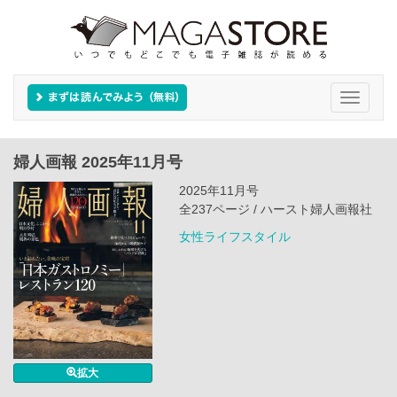
Toggle
navigati
婦人画報 2025年11月号
2025年11月号
全237ページ / ハースト婦人画報社
女性ライフスタイル
拡大