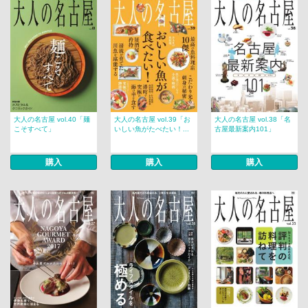
大人の名古屋 vol.40「麺
大人の名古屋 vol.39「お
大人の名古屋 vol.38「名
こそすべて」
いしい魚がたべたい！...
古屋最新案内101」
購入
購入
購入