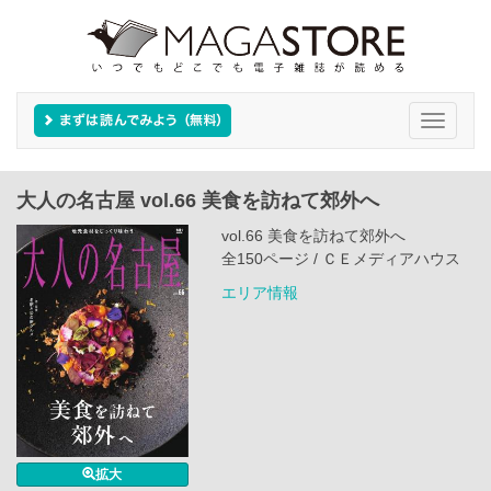
Toggle
navigati
大人の名古屋 vol.66 美食を訪ねて郊外へ
vol.66 美食を訪ねて郊外へ
全150ページ / ＣＥメディアハウス
エリア情報
拡大