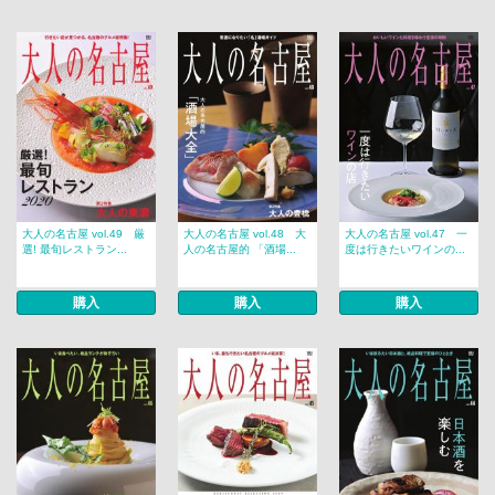
大人の名古屋 vol.49 厳
大人の名古屋 vol.48 大
大人の名古屋 vol.47 一
選! 最旬レストラン...
人の名古屋的 「酒場...
度は行きたいワインの...
購入
購入
購入