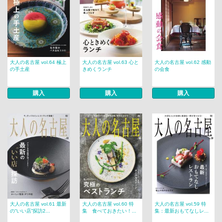
大人の名古屋 vol.64 極上
大人の名古屋 vol.63 心と
大人の名古屋 vol.62 感動
の手土産
きめくランチ
の会食
購入
購入
購入
大人の名古屋 vol.61 最新
大人の名古屋 vol.60 特
大人の名古屋 vol.59 特
の“いい店”探訪2...
集 食べておきたい！...
集：最新おもてなしレ...