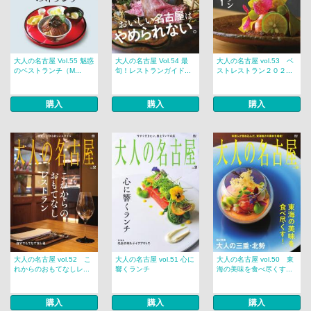
大人の名古屋 Vol.55 魅惑
大人の名古屋 Vol.54 最
大人の名古屋 vol.53 ベ
のベストランチ（M...
旬！レストランガイド...
ストレストラン２０２...
購入
購入
購入
大人の名古屋 vol.52 こ
大人の名古屋 vol.51 心に
大人の名古屋 vol.50 東
れからのおもてなしレ...
響くランチ
海の美味を食べ尽くす...
購入
購入
購入