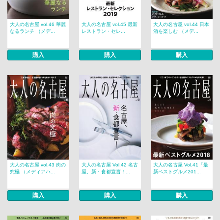
大人の名古屋 vol.46 華麗
大人の名古屋 vol.45 最新
大人の名古屋 vol.44 日本
なるランチ （メデ...
レストラン・セレ...
酒を楽しむ （メデ...
購入
購入
購入
大人の名古屋 vol.43 肉の
大人の名古屋 Vol.42 名古
大人の名古屋 Vol.41「最
究極 （メディアハ...
屋、新・食都宣言！...
新ベストグルメ201...
購入
購入
購入