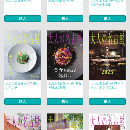
大人の名古屋 vol.70
大人の名古屋 vol.69
大人の名古屋 vol.68 とっ
ておきの手土産
購入
購入
購入
大人の名古屋 vol.67 美し
大人の名古屋 vol.66 美食
大人の名古屋 vol.65 ベス
いランチ
を訪ねて郊外へ
トレストラン202...
購入
購入
購入