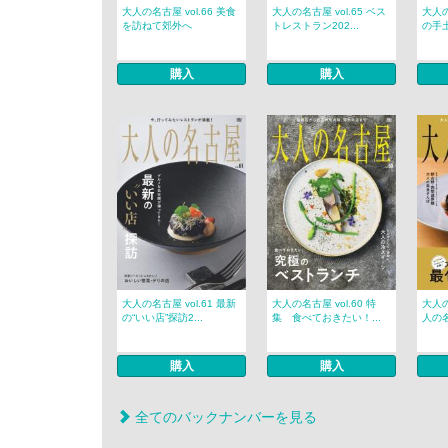
大人の名古屋 vol.66 美食
大人の名古屋 vol.65 ベス
大人の
を訪ねて郊外へ
トレストラン202...
の手
購入
購入
大人の名古屋 vol.61 最新
大人の名古屋 vol.60 特
大人の
の“いい店”探訪2...
集 食べておきたい！...
人の名
購入
購入
全てのバックナンバーを見る