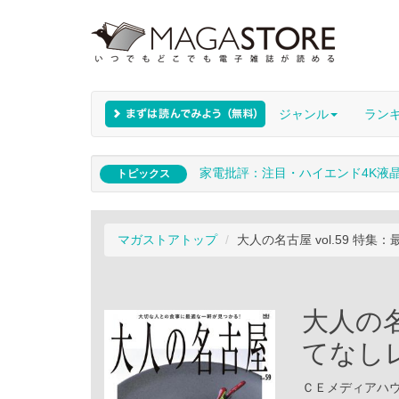
ジャンル
ラン
家電批評：注目・ハイエンド4K液
トピックス
マガストアトップ
大人の名古屋 vol.59 特
大人の名
てなし
ＣＥメディアハウス 