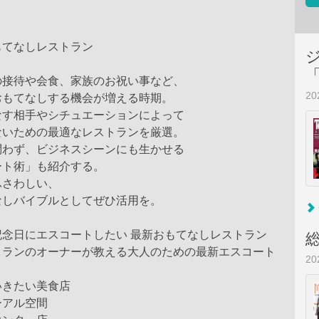
もてなしレストラン
の接待や会食、家族のお祝い事など、
2
おもてなしする機会が増える時期。
なす相手やシチュエーションによって
ないための最適なレストランを厳選。
問わず、ビジネスシーンにも生かせる
ート術」も紹介する。
ふさわしい、
なしバイブルとしてぜひ活用を。
記念日にエスコートしたい 最新おもてなしレストラン
トランのオーナーが教える大人のための最新エスコート
2
いきたい美食店
ーアル空間