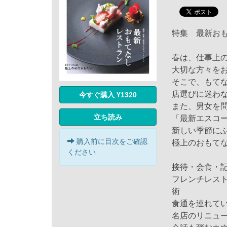
特集 最新お
春は、仕事上
大切な方々を
そこで、もて
店選びに迷わ
今すぐ購入 ¥1320
また、男女を
立ち読み
「最新エスコ
新しい季節に
購入前に目次をご確認
極上のおもて
ください
接待・会食・
フレンチレス
術
食通を連れて
名店のリニュ