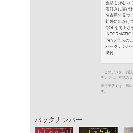
会話も弾むカ
酒好きに喜ば
名古屋で見つ
郊外に出かけ
QOLを向上
INFORMATIO
Penプラスの
バックナンバ
奥付
※このデジタル雑誌
テンツは、本誌のコ
※電子版では、紙の
す。
バックナンバー