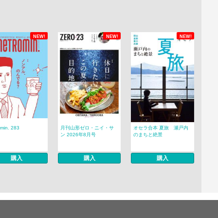
NEW!
NEW!
NEW!
min. 283
月刊山形ゼロ・ニイ・サ
オセラ合本 夏旅 瀬戸内
ン 2026年8月号
のまちと絶景
購入
購入
購入