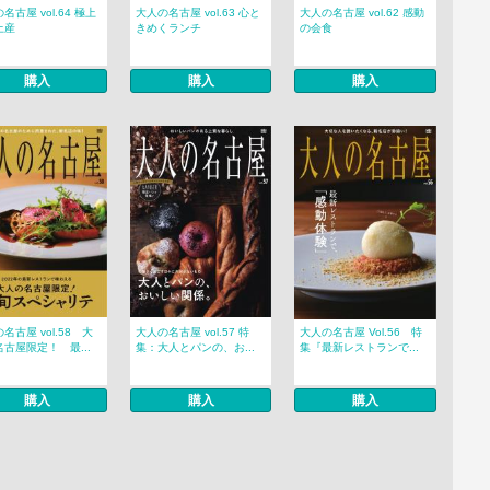
名古屋 vol.64 極上
大人の名古屋 vol.63 心と
大人の名古屋 vol.62 感動
土産
きめくランチ
の会食
購入
購入
購入
名古屋 vol.58 大
大人の名古屋 vol.57 特
大人の名古屋 Vol.56 特
古屋限定！ 最...
集：大人とパンの、お...
集『最新レストランで...
購入
購入
購入