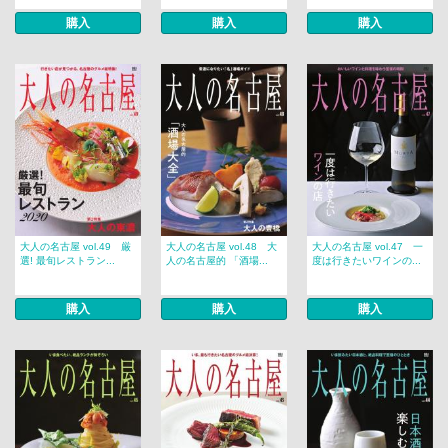
購入
購入
購入
大人の名古屋 vol.49 厳
大人の名古屋 vol.48 大
大人の名古屋 vol.47 一
選! 最旬レストラン...
人の名古屋的 「酒場...
度は行きたいワインの...
購入
購入
購入