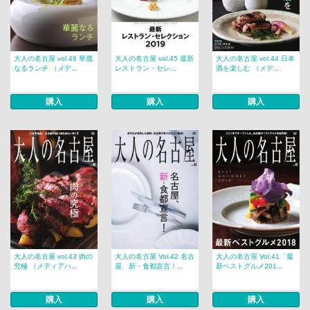
大人の名古屋 vol.46 華麗
大人の名古屋 vol.45 最新
大人の名古屋 vol.44 日本
なるランチ （メデ...
レストラン・セレ...
酒を楽しむ （メデ...
購入
購入
購入
大人の名古屋 vol.43 肉の
大人の名古屋 Vol.42 名古
大人の名古屋 Vol.41「最
究極 （メディアハ...
屋、新・食都宣言！...
新ベストグルメ201...
購入
購入
購入