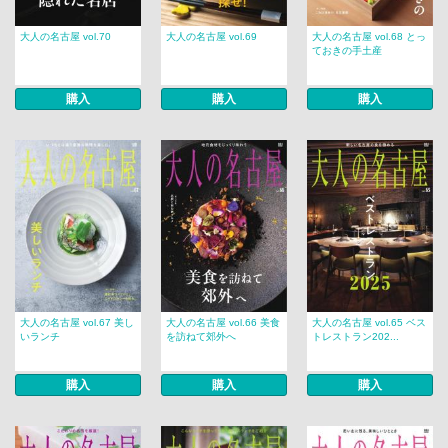
大人の名古屋 vol.70
大人の名古屋 vol.69
大人の名古屋 vol.68 とっ
ておきの手土産
購入
購入
購入
大人の名古屋 vol.67 美し
大人の名古屋 vol.66 美食
大人の名古屋 vol.65 ベス
いランチ
を訪ねて郊外へ
トレストラン202...
購入
購入
購入