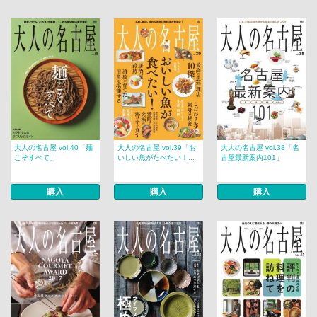
大人の名古屋 vol.40「麺
大人の名古屋 vol.39「お
大人の名古屋 vol.38「名
こそすべて」
いしい魚がたべたい！...
古屋最新案内101」
購入
購入
購入