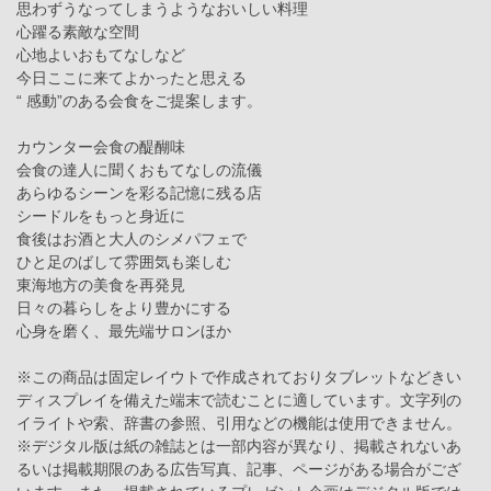
思わずうなってしまうようなおいしい料理
心躍る素敵な空間
心地よいおもてなしなど
今日ここに来てよかったと思える
“ 感動”のある会食をご提案します。
カウンター会食の醍醐味
会食の達人に聞くおもてなしの流儀
あらゆるシーンを彩る記憶に残る店
シードルをもっと身近に
食後はお酒と大人のシメパフェで
ひと足のばして雰囲気も楽しむ
東海地方の美食を再発見
日々の暮らしをより豊かにする
心身を磨く、最先端サロンほか
※この商品は固定レイウトで作成されておりタブレットなどきい
ディスプレイを備えた端末で読むことに適しています。文字列の
イライトや索、辞書の参照、引用などの機能は使用できません。
※デジタル版は紙の雑誌とは一部内容が異なり、掲載されないあ
るいは掲載期限のある広告写真、記事、ページがある場合がござ