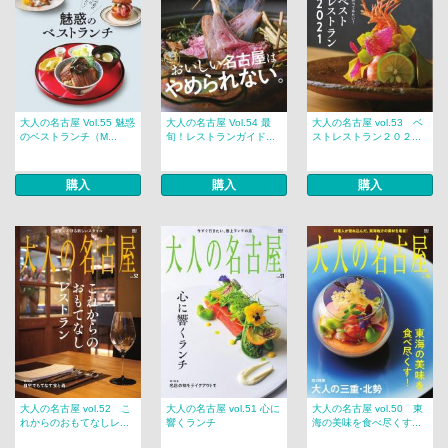
大人の名古屋 Vol.55 魅惑
大人の名古屋 Vol.54 最
大人の名古屋 vol.53 ベ
のベストランチ（M...
旬！レストランガイド...
ストレストラン２０２...
購入
購入
購入
大人の名古屋 vol.52 こ
大人の名古屋 vol.51 心に
大人の名古屋 vol.50 東
れからのおもてなしレ...
響くランチ
海の美味を食べ尽くす...