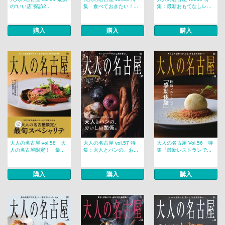
の“いい店”探訪2...
集 食べておきたい！...
集：最新おもてなしレ...
購入
購入
購入
大人の名古屋 vol.58 大
大人の名古屋 vol.57 特
大人の名古屋 Vol.56 特
人の名古屋限定！ 最...
集：大人とパンの、お...
集『最新レストランで...
購入
購入
購入